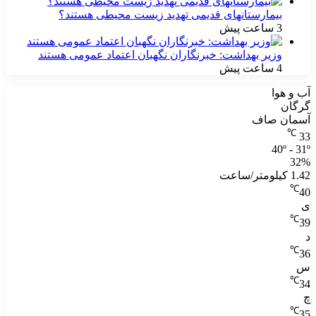
بیمارستانهای قدیمی تهدید زیست محیطی هستند؟
3 ساعت پیش
وزیر بهداشت: خبرنگاران نگهبان اعتماد عمومی هستند
4 ساعت پیش
آب و هوا
گرگان
آسمان صاف
℃
33
40º - 31º
32%
1.42 کیلومتر/ساعت
℃
40
ی
℃
39
د
℃
36
س
℃
34
چ
℃
35