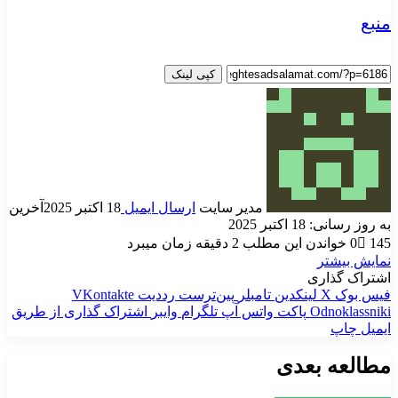
منبع
کپی لینک
مدیر سایت
ارسال ایمیل
18 اکتبر 2025
آخرین
به روز رسانی: 18 اکتبر 2025
145
0
خواندن این مطلب 2 دقیقه زمان میبرد
نمایش بیشتر
اشتراک گذاری
فیس بوک
X
لینکدین
‫تامبلر
‫پین‌ترست
‫رددیت
‫VKontakte
‫Odnoklassniki
پاکت
واتس آپ
تلگرام
وایبر
اشتراک گذاری از طریق
ایمیل
چاپ
مطالعه بعدی