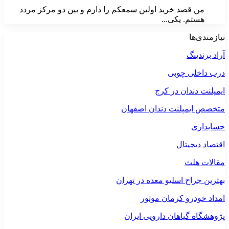
من قصد خرید اولین سمعکم را دارم و بین دو مرکز مردد
هستم. یکی...
نیازمندی‌ها
آراد برندینگ
درب داخلی چوبی
ایمپلنت دندان در کرج
متخصص ایمپلنت دندان اصفهان
حسابداری
اقتصاد دیجیتال
مقالات هلث
بهترین جراح اسلیو معده در تهران
امداد خودرو کرمان موتور
پژوهشگاه گیاهان دارویی ایران