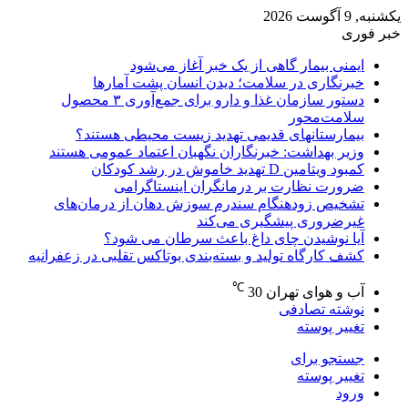
یکشنبه, 9 آگوست 2026
خبر فوری
ایمنی بیمار گاهی از یک خبر آغاز می‌شود
خبرنگاری در سلامت؛ دیدن انسان پشت آمارها
دستور سازمان غذا و دارو برای جمع‌آوری ۳ محصول
سلامت‌محور
بیمارستانهای قدیمی تهدید زیست محیطی هستند؟
وزیر بهداشت: خبرنگاران نگهبان اعتماد عمومی هستند
کمبود ویتامین D تهدید خاموش در رشد کودکان
ضرورت نظارت بر درمانگران اینستاگرامی
تشخیص زودهنگام سندرم سوزش دهان از درمان‌های
غیرضروری پیشگیری می‌کند
آیا نوشیدن چای داغ باعث سرطان می شود؟
کشف کارگاه تولید و بسته‌بندی بوتاکس تقلبی در زعفرانیه
℃
آب و هوای تهران
30
نوشته تصادفی
تغییر پوسته
جستجو برای
تغییر پوسته
ورود