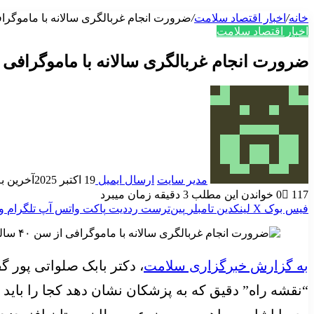
خانه
/
اخبار اقتصاد سلامت
/
ضرورت انجام غربالگری سالانه با ماموگرافی از سن ۴۰ سالگ
اخبار اقتصاد سلامت
ضرورت انجام غربالگری سالانه با ماموگرافی از سن ۴۰ سالگی بر
مدیر سایت
ارسال ایمیل
19 اکتبر 2025
آخرین به روز
117
0
خواندن این مطلب 3 دقیقه زمان میبرد
فیس بوک
X
لینکدین
‫تامبلر
‫پین‌ترست
‫رددیت
پاکت
واتس آپ
تلگرام
و
به گزارش خبرگزاری سلامت
، دکتر بابک صلواتی پور گ
“نقشه راه” دقیق که به پزشکان نشان دهد کجا را باید د