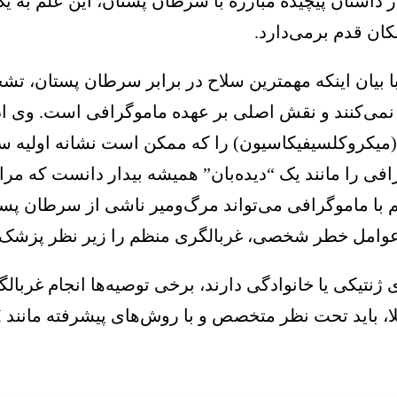
 داستان پیچیده مبارزه با سرطان پستان، این علم به 
ان قدم برمی‌دارد.
بیان اینکه مهمترین سلاح در برابر سرطان پستان، تش
د نمی‌کنند و نقش اصلی بر عهده ماموگرافی است. وی ا
 (میکروکلسیفیکاسیون) را که ممکن است نشانه اولیه س
رافی را مانند یک “دیده‌بان” همیشه بیدار دانست که مر
با ماموگرافی می‌تواند مرگ‌ومیر ناشی از سرطان پستا
عوامل خطر شخصی، غربالگری منظم را زیر نظر پزشک خ
تخصص و با روش‌های پیشرفته مانند MRI و ماموگرافی ترکیبی غربالگری شوند.