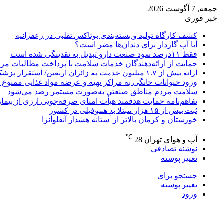
جمعه, 7 آگوست 2026
خبر فوری
کشف کارگاه تولید و بسته‌بندی بوتاکس تقلبی در زعفرانیه
آیا آب گازدار برای دندان‌ها مضر است؟
فقط ۱۱‌درصد سود صنعت دارو تبدیل به نقدینگی شده است
حمایت از ارائه‌دهندگان خدمات سلامت با پرداخت مطالبات مر
ارائه بیش از ۱.۷ میلیون خدمت به زائران اربعین/ استقرار پزشک خانواده در ۶۴ شهرستان
ورود حیوانات خانگی به مراکز تهیه و عرضه مواد غذایی ممنوع 
سلامت مردم مناطق صنعتی به‌صورت مستمر رصد می‌شود
تفاهم‌نامه حمایت هدفمند هیأت امنای صرفه‌جویی ارزی از بیما
ثبت بیش از ۱۵ هزار مبتلا به هموفیلی در کشور
خوزستان و کرمان بالاتر از آستانه هشدار آنفلوآنزا
℃
آب و هوای تهران
28
نوشته تصادفی
تغییر پوسته
جستجو برای
تغییر پوسته
ورود