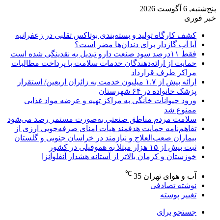
پنج‌شنبه, 6 آگوست 2026
خبر فوری
کشف کارگاه تولید و بسته‌بندی بوتاکس تقلبی در زعفرانیه
آیا آب گازدار برای دندان‌ها مضر است؟
فقط ۱۱‌درصد سود صنعت دارو تبدیل به نقدینگی شده است
حمایت از ارائه‌دهندگان خدمات سلامت با پرداخت مطالبات
مراکز طرف قرارداد
ارائه بیش از ۱.۷ میلیون خدمت به زائران اربعین/ استقرار
پزشک خانواده در ۶۴ شهرستان
ورود حیوانات خانگی به مراکز تهیه و عرضه مواد غذایی
ممنوع شد
سلامت مردم مناطق صنعتی به‌صورت مستمر رصد می‌شود
تفاهم‌نامه حمایت هدفمند هیأت امنای صرفه‌جویی ارزی از
بیماران صعب‌العلاج و نیازمند در خراسان جنوبی و گلستان
ثبت بیش از ۱۵ هزار مبتلا به هموفیلی در کشور
خوزستان و کرمان بالاتر از آستانه هشدار آنفلوآنزا
℃
آب و هوای تهران
35
نوشته تصادفی
تغییر پوسته
جستجو برای