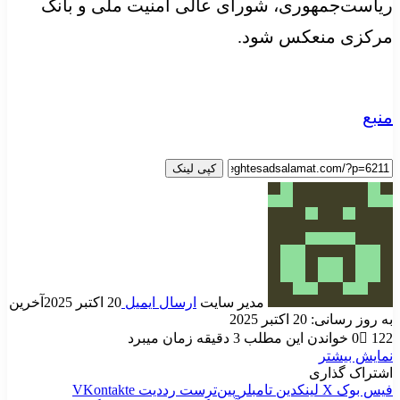
ریاست‌جمهوری، شورای عالی امنیت ملی و بانک
مرکزی منعکس شود.
منبع
کپی لینک
مدیر سایت
ارسال ایمیل
20 اکتبر 2025
آخرین
به روز رسانی: 20 اکتبر 2025
122
0
خواندن این مطلب 3 دقیقه زمان میبرد
نمایش بیشتر
اشتراک گذاری
فیس بوک
X
لینکدین
‫تامبلر
‫پین‌ترست
‫رددیت
‫VKontakte