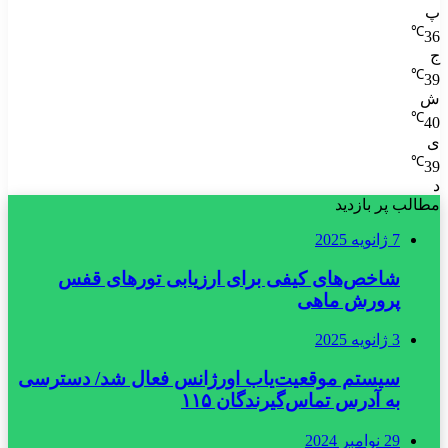
پ
℃
36
ج
℃
39
ش
℃
40
ی
℃
39
د
مطالب پر بازدید
7 ژانویه 2025
شاخص‌های کیفی برای ارزیابی تورهای قفس
پرورش ماهی
3 ژانویه 2025
سیستم موقعیت‌یاب اورژانس فعال شد/ دسترسی
به آدرس تماس‌گیرندگان ۱۱۵
29 نوامبر 2024