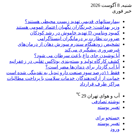
شنبه, 8 آگوست 2026
خبر فوری
بیمارستانهای قدیمی تهدید زیست محیطی هستند؟
وزیر بهداشت: خبرنگاران نگهبان اعتماد عمومی هستند
کمبود ویتامین D تهدید خاموش در رشد کودکان
ضرورت نظارت بر درمانگران اینستاگرامی
تشخیص زودهنگام سندرم سوزش دهان از درمان‌های
غیرضروری پیشگیری می‌کند
آیا نوشیدن چای داغ باعث سرطان می شود؟
کشف کارگاه تولید و بسته‌بندی بوتاکس تقلبی در زعفرانیه
آیا آب گازدار برای دندان‌ها مضر است؟
فقط ۱۱‌درصد سود صنعت دارو تبدیل به نقدینگی شده است
حمایت از ارائه‌دهندگان خدمات سلامت با پرداخت مطالبات
مراکز طرف قرارداد
℃
آب و هوای تهران
29
نوشته تصادفی
تغییر پوسته
جستجو برای
تغییر پوسته
ورود