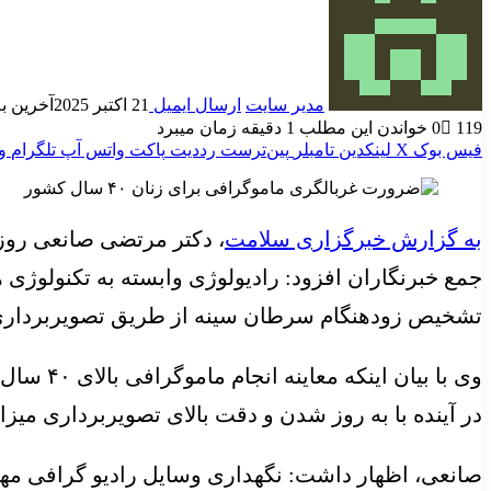
مدیر سایت
ارسال ایمیل
21 اکتبر 2025
آخرین به روز
119
0
خواندن این مطلب 1 دقیقه زمان میبرد
فیس بوک
X
لینکدین
‫تامبلر
‫پین‌ترست
‫رددیت
پاکت
واتس آپ
تلگرام
و
به گزارش خبرگزاری سلامت
، دکتر مرتضی صانعی روز 
جمع خبرنگاران افزود: رادیولوژی وابسته به تکنولوژی
تشخیص زودهنگام سرطان سینه از طریق تصویربردا
وی با ب
در آینده با به روز شدن و دقت بالای تصویربرداری میزا
صانعی، اظهار داشت: نگهداری وسایل رادیو گرافی مهم