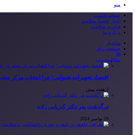
منو
صفحه نخست
اخبار اقتصاد سلامت
فناوری سلامت
درباره ما
سایدبار
جستجو برای
10
مقاله
محبوب
اقتصاد تجهیزات شنوایی؛ چرا انتخاب مرکز معتب
2 هفته پیش
درگذشت پدر دکتر کبریایی زاده
29 نوامبر 2024