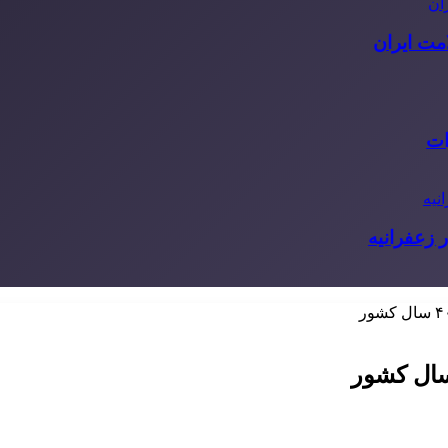
مت ایران
ات
 زعفرانیه