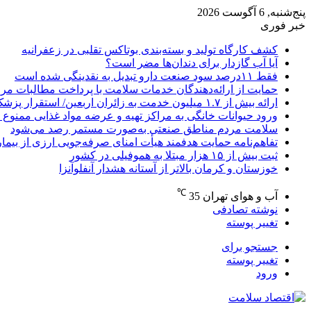
پنج‌شنبه, 6 آگوست 2026
خبر فوری
کشف کارگاه تولید و بسته‌بندی بوتاکس تقلبی در زعفرانیه
آیا آب گازدار برای دندان‌ها مضر است؟
فقط ۱۱‌درصد سود صنعت دارو تبدیل به نقدینگی شده است
حمایت از ارائه‌دهندگان خدمات سلامت با پرداخت مطالبات مر
ارائه بیش از ۱.۷ میلیون خدمت به زائران اربعین/ استقرار پزشک خانواده در ۶۴ شهرستان
ورود حیوانات خانگی به مراکز تهیه و عرضه مواد غذایی ممنوع 
سلامت مردم مناطق صنعتی به‌صورت مستمر رصد می‌شود
تفاهم‌نامه حمایت هدفمند هیأت امنای صرفه‌جویی ارزی از بیما
ثبت بیش از ۱۵ هزار مبتلا به هموفیلی در کشور
خوزستان و کرمان بالاتر از آستانه هشدار آنفلوآنزا
℃
آب و هوای تهران
35
نوشته تصادفی
تغییر پوسته
جستجو برای
تغییر پوسته
ورود