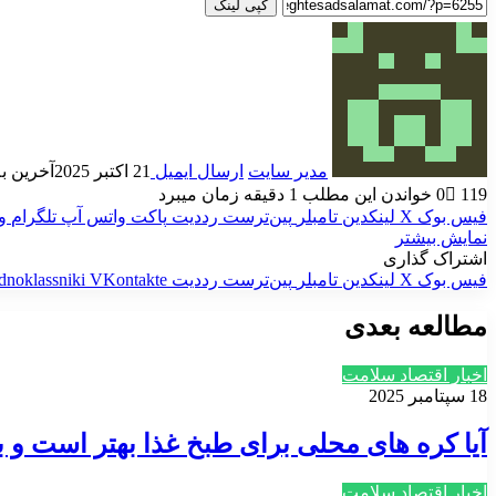
کپی لینک
مدیر سایت
ارسال ایمیل
21 اکتبر 2025
آخرین به روز
119
0
خواندن این مطلب 1 دقیقه زمان میبرد
فیس بوک
X
لینکدین
‫تامبلر
‫پین‌ترست
‫رددیت
پاکت
واتس آپ
تلگرام
و
نمایش بیشتر
اشتراک گذاری
فیس بوک
X
لینکدین
‫تامبلر
‫پین‌ترست
‫رددیت
‫VKontakte
dnoklassniki
مطالعه بعدی
اخبار اقتصاد سلامت
18 سپتامبر 2025
آیا کره های محلی برای طبخ غذا بهتر است 
اخبار اقتصاد سلامت