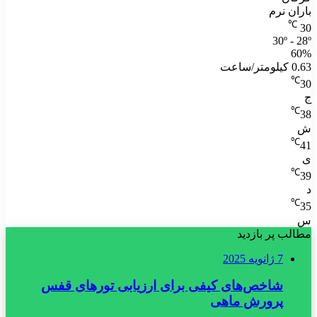
باران نرم
℃
30
30º - 28º
60%
0.63 کیلومتر/ساعت
℃
30
ج
℃
38
ش
℃
41
ی
℃
39
د
℃
35
س
مطالب پر بازدید
7 ژانویه 2025
شاخص‌های کیفی برای ارزیابی تورهای قفس
پرورش ماهی