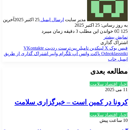
مدیر سایت
ارسال ایمیل
25 اکتبر 2025
آخرین
به روز رسانی: 25 اکتبر 2025
125
0
خواندن این مطلب 3 دقیقه زمان میبرد
نمایش بیشتر
اشتراک گذاری
فیس بوک
X
لینکدین
‫تامبلر
‫پین‌ترست
‫رددیت
‫VKontakte
‫Odnoklassniki
پاکت
واتس آپ
تلگرام
وایبر
اشتراک گذاری از طریق
ایمیل
چاپ
مطالعه بعدی
اخبار اقتصاد سلامت
11 می 2025
کرونا در کمین است – خبرگزاری سلامت
اخبار اقتصاد سلامت
10 ساعت پیش