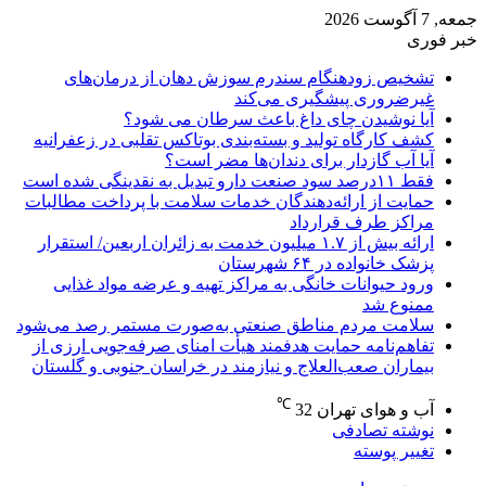
جمعه, 7 آگوست 2026
خبر فوری
تشخیص زودهنگام سندرم سوزش دهان از درمان‌های
غیرضروری پیشگیری می‌کند
آیا نوشیدن چای داغ باعث سرطان می شود؟
کشف کارگاه تولید و بسته‌بندی بوتاکس تقلبی در زعفرانیه
آیا آب گازدار برای دندان‌ها مضر است؟
فقط ۱۱‌درصد سود صنعت دارو تبدیل به نقدینگی شده است
حمایت از ارائه‌دهندگان خدمات سلامت با پرداخت مطالبات
مراکز طرف قرارداد
ارائه بیش از ۱.۷ میلیون خدمت به زائران اربعین/ استقرار
پزشک خانواده در ۶۴ شهرستان
ورود حیوانات خانگی به مراکز تهیه و عرضه مواد غذایی
ممنوع شد
سلامت مردم مناطق صنعتی به‌صورت مستمر رصد می‌شود
تفاهم‌نامه حمایت هدفمند هیأت امنای صرفه‌جویی ارزی از
بیماران صعب‌العلاج و نیازمند در خراسان جنوبی و گلستان
℃
آب و هوای تهران
32
نوشته تصادفی
تغییر پوسته