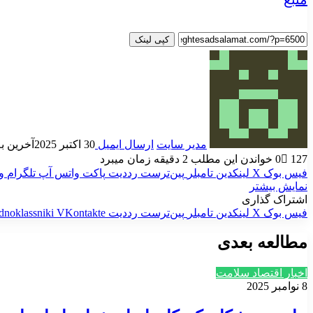
کپی لینک
مدیر سایت
ارسال ایمیل
30 اکتبر 2025
آخرین به روز
127
0
خواندن این مطلب 2 دقیقه زمان میبرد
فیس بوک
X
لینکدین
‫تامبلر
‫پین‌ترست
‫رددیت
پاکت
واتس آپ
تلگرام
و
نمایش بیشتر
اشتراک گذاری
فیس بوک
X
لینکدین
‫تامبلر
‫پین‌ترست
‫رددیت
‫VKontakte
dnoklassniki
مطالعه بعدی
اخبار اقتصاد سلامت
8 نوامبر 2025