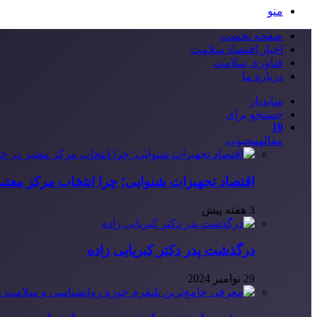
منو
صفحه نخست
اخبار اقتصاد سلامت
فناوری سلامت
درباره ما
سایدبار
جستجو برای
10
مقاله
محبوب
اقتصاد تجهیزات شنوایی؛ چرا انتخاب مرکز معتب
3 هفته پیش
درگذشت پدر دکتر کبریایی زاده
29 نوامبر 2024