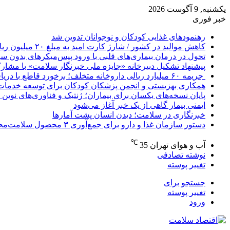
یکشنبه, 9 آگوست 2026
خبر فوری
رهنمودهای غذایی کودکان و نوجوانان تدوین شد
کاهش موالید در کشور / شارژ کارت امید به مبلغ ۲۰ میلیون ریال به مادران
تحول در درمان بیماری‌های قلبی با ورود پیس‌میکرهای بدون س
پیشنهاد تشکیل دبیرخانه «جایزه ملی خبرنگار سلامت» با مشا
جریمه ۶۰ میلیارد ریالی داروخانه متخلف؛ برخورد قاطع با دریافت وجه اضافه از بیماران
همکاری بهزیستی و انجمن پزشکان کودکان برای توسعه خدمات کودکان/ غربالگ
پایان نسخه‌های یکسان برای بیماران؛ ژنتیک و فناوری‌های نوین 
ایمنی بیمار گاهی از یک خبر آغاز می‌شود
خبرنگاری در سلامت؛ دیدن انسان پشت آمارها
دستور سازمان غذا و دارو برای جمع‌آوری ۳ محصول سلامت‌محور
℃
آب و هوای تهران
35
نوشته تصادفی
تغییر پوسته
جستجو برای
تغییر پوسته
ورود