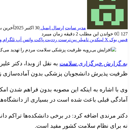
مدیر سایت
ارسال ایمیل
30 اکتبر 2025
آخرین به روز
127
0
خواندن این مطلب 2 دقیقه زمان میبرد
فیس بوک
X
لینکدین
‫تامبلر
‫پین‌ترست
‫رددیت
پاکت
واتس آپ
تلگرام
و
به گزارش خبرگزاری سلامت
به نقل از وبدا، دکتر عل
ظرفیت پذیرش دانشجویان پزشکی بدون آماده‌سازی زی
وی با اشاره به اینکه این مصوبه بدون فراهم شدن ام
آمادگی قبلی باعث شده است در بسیاری از دانشگاه‌ها 
دکتر مرندی اضافه کرد: در برخی دانشکده‌ها تراکم دا
نه برای نظام سلامت کشور مفید است.