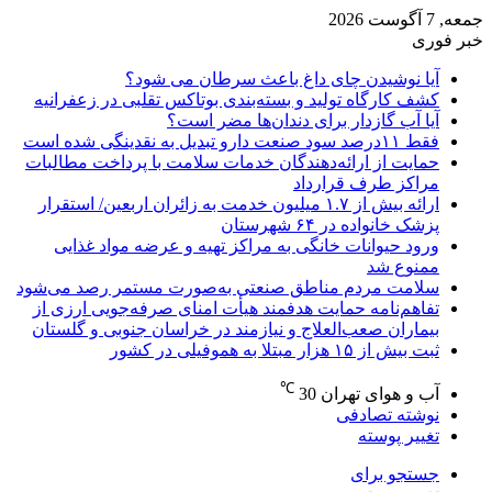
جمعه, 7 آگوست 2026
خبر فوری
آیا نوشیدن چای داغ باعث سرطان می شود؟
کشف کارگاه تولید و بسته‌بندی بوتاکس تقلبی در زعفرانیه
آیا آب گازدار برای دندان‌ها مضر است؟
فقط ۱۱‌درصد سود صنعت دارو تبدیل به نقدینگی شده است
حمایت از ارائه‌دهندگان خدمات سلامت با پرداخت مطالبات
مراکز طرف قرارداد
ارائه بیش از ۱.۷ میلیون خدمت به زائران اربعین/ استقرار
پزشک خانواده در ۶۴ شهرستان
ورود حیوانات خانگی به مراکز تهیه و عرضه مواد غذایی
ممنوع شد
سلامت مردم مناطق صنعتی به‌صورت مستمر رصد می‌شود
تفاهم‌نامه حمایت هدفمند هیأت امنای صرفه‌جویی ارزی از
بیماران صعب‌العلاج و نیازمند در خراسان جنوبی و گلستان
ثبت بیش از ۱۵ هزار مبتلا به هموفیلی در کشور
℃
آب و هوای تهران
30
نوشته تصادفی
تغییر پوسته
جستجو برای