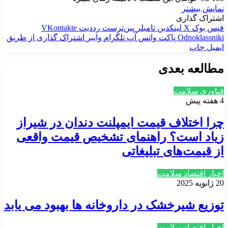
نمایش بیشتر
اشتراک گذاری
فیس بوک
X
لینکدین
‫تامبلر
‫پین‌ترست
‫رددیت
‫VKontakte
‫Odnoklassniki
پاکت
واتس آپ
تلگرام
وایبر
اشتراک گذاری از طریق
ایمیل
چاپ
مطالعه بعدی
فناوری سلامت
4 هفته پیش
چرا اختلاف قیمت ایمپلنت دندان در شیراز
زیاد است؟ راهنمای تشخیص قیمت واقعی
از قیمت‌های تبلیغاتی
اخبار اقتصاد سلامت
20 ژانویه 2025
توزیع شیرخشک در داروخانه ها بهبود می یابد
اخبار اقتصاد سلامت