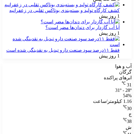
کشف کارگاه تولید و بسته‌بندی بوتاکس تقلبی در زعفرانیه
1 روز پیش
آیا آب گازدار برای دندان‌ها مضر است؟
1 روز پیش
فقط ۱۱‌درصد سود صنعت دارو تبدیل به نقدینگی شده است
1 روز پیش
آب و هوا
گرگان
ابرهای پراکنده
℃
31
31º - 28º
54%
1.16 کیلومتر/ساعت
℃
30
ج
℃
38
ش
℃