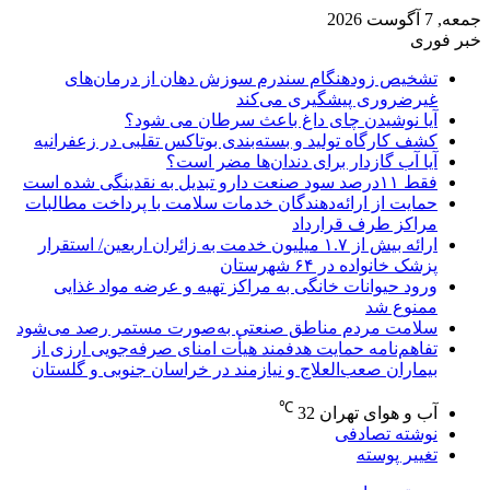
جمعه, 7 آگوست 2026
خبر فوری
تشخیص زودهنگام سندرم سوزش دهان از درمان‌های
غیرضروری پیشگیری می‌کند
آیا نوشیدن چای داغ باعث سرطان می شود؟
کشف کارگاه تولید و بسته‌بندی بوتاکس تقلبی در زعفرانیه
آیا آب گازدار برای دندان‌ها مضر است؟
فقط ۱۱‌درصد سود صنعت دارو تبدیل به نقدینگی شده است
حمایت از ارائه‌دهندگان خدمات سلامت با پرداخت مطالبات
مراکز طرف قرارداد
ارائه بیش از ۱.۷ میلیون خدمت به زائران اربعین/ استقرار
پزشک خانواده در ۶۴ شهرستان
ورود حیوانات خانگی به مراکز تهیه و عرضه مواد غذایی
ممنوع شد
سلامت مردم مناطق صنعتی به‌صورت مستمر رصد می‌شود
تفاهم‌نامه حمایت هدفمند هیأت امنای صرفه‌جویی ارزی از
بیماران صعب‌العلاج و نیازمند در خراسان جنوبی و گلستان
℃
آب و هوای تهران
32
نوشته تصادفی
تغییر پوسته