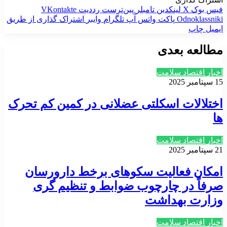
فیس بوک
X
لینکدین
‫تامبلر
‫پین‌ترست
‫رددیت
‫VKontakte
‫Odnoklassniki
پاکت
واتس آپ
تلگرام
وایبر
اشتراک گذاری از طریق
ایمیل
چاپ
مطالعه بعدی
اخبار اقتصاد سلامت
15 سپتامبر 2025
اختلالات اسکلتی عضلانی در کمین کم تحرک
ها
اخبار اقتصاد سلامت
21 سپتامبر 2025
امکان فعالیت سکوهای برخط دارورسان
صرفاً در چارچوب ضوابط و تنظیم گری
وزارت بهداشت
اخبار اقتصاد سلامت