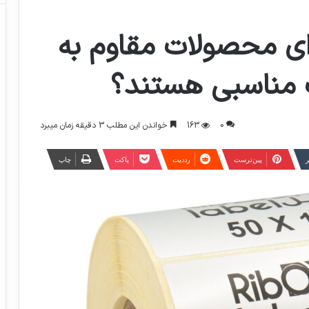
رای محصولات مقاوم به
مناسبی هستند؟
0
163
خواندن این مطلب 3 دقیقه زمان میبرد
ر
‫پین‌ترست
‫رددیت
پاکت
چاپ