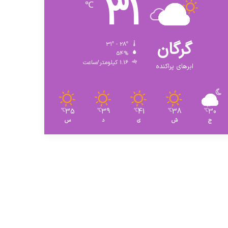
31
℃
گرگان
31º - 28º
54%
1.16 کیلومتر/ساعت
ابرهای پراکنده
35
39
41
38
30
℃
℃
℃
℃
℃
ج
ش
ی
د
س