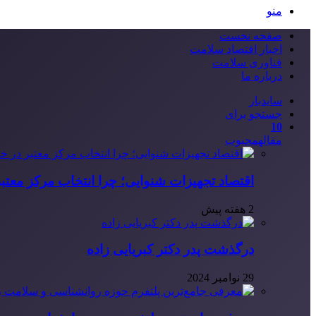
منو
صفحه نخست
اخبار اقتصاد سلامت
فناوری سلامت
درباره ما
سایدبار
جستجو برای
10
مقاله
محبوب
اقتصاد تجهیزات شنوایی؛ چرا انتخاب مرکز معتب
2 هفته پیش
درگذشت پدر دکتر کبریایی زاده
29 نوامبر 2024