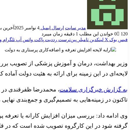
مدیر سایت
ارسال ایمیل
4 نوامبر 2025
آخرین به روز
120
0
خواندن این مطلب 1 دقیقه زمان میبرد
فیس بوک
X
لینکدین
‫تامبلر
‫پین‌ترست
‫رددیت
پاکت
واتس آپ
تلگرام
و
وزیر بهداشت، درمان و آموزش پزشکی از تصویب بررسی
لایحه‌ای در این زمینه برای ارائه به هئیت دولت آماده کر
به گزارش خبرگزاری سلامت
، محمدرضا ظفرقندی در گف
تاکنون در زمینه‌هایی به تصمیم‌گیری و جمع‌بندی نه
وی ادامه داد: بررسی میزان افزایش کارانه یا تعرفه پ
گرفته شود در این کارگروه تصویب شده است که در قالب 