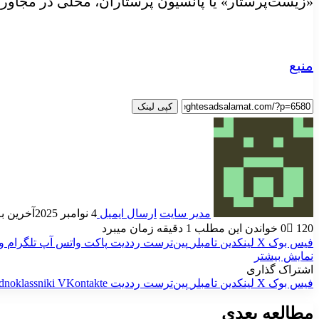
«زیست‌پرستار» یا پانسیون پرستاران، محلی در مجاور
منبع
کپی لینک
مدیر سایت
ارسال ایمیل
4 نوامبر 2025
آخرین به روز
120
0
خواندن این مطلب 1 دقیقه زمان میبرد
فیس بوک
X
لینکدین
‫تامبلر
‫پین‌ترست
‫رددیت
پاکت
واتس آپ
تلگرام
و
نمایش بیشتر
اشتراک گذاری
فیس بوک
X
لینکدین
‫تامبلر
‫پین‌ترست
‫رددیت
‫VKontakte
dnoklassniki
مطالعه بعدی