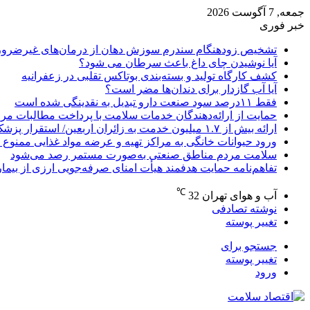
جمعه, 7 آگوست 2026
خبر فوری
تشخیص زودهنگام سندرم سوزش دهان از درمان‌های غیرضرور
آیا نوشیدن چای داغ باعث سرطان می شود؟
کشف کارگاه تولید و بسته‌بندی بوتاکس تقلبی در زعفرانیه
آیا آب گازدار برای دندان‌ها مضر است؟
فقط ۱۱‌درصد سود صنعت دارو تبدیل به نقدینگی شده است
حمایت از ارائه‌دهندگان خدمات سلامت با پرداخت مطالبات مر
ارائه بیش از ۱.۷ میلیون خدمت به زائران اربعین/ استقرار پزشک خانواده در ۶۴ شهرستان
ورود حیوانات خانگی به مراکز تهیه و عرضه مواد غذایی ممنوع 
سلامت مردم مناطق صنعتی به‌صورت مستمر رصد می‌شود
تفاهم‌نامه حمایت هدفمند هیأت امنای صرفه‌جویی ارزی از بیما
℃
آب و هوای تهران
32
نوشته تصادفی
تغییر پوسته
جستجو برای
تغییر پوسته
ورود