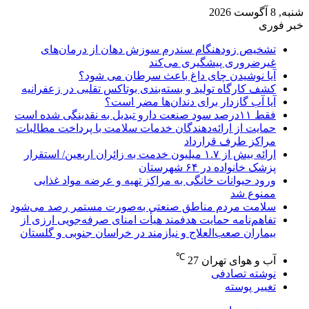
شنبه, 8 آگوست 2026
خبر فوری
تشخیص زودهنگام سندرم سوزش دهان از درمان‌های
غیرضروری پیشگیری می‌کند
آیا نوشیدن چای داغ باعث سرطان می شود؟
کشف کارگاه تولید و بسته‌بندی بوتاکس تقلبی در زعفرانیه
آیا آب گازدار برای دندان‌ها مضر است؟
فقط ۱۱‌درصد سود صنعت دارو تبدیل به نقدینگی شده است
حمایت از ارائه‌دهندگان خدمات سلامت با پرداخت مطالبات
مراکز طرف قرارداد
ارائه بیش از ۱.۷ میلیون خدمت به زائران اربعین/ استقرار
پزشک خانواده در ۶۴ شهرستان
ورود حیوانات خانگی به مراکز تهیه و عرضه مواد غذایی
ممنوع شد
سلامت مردم مناطق صنعتی به‌صورت مستمر رصد می‌شود
تفاهم‌نامه حمایت هدفمند هیأت امنای صرفه‌جویی ارزی از
بیماران صعب‌العلاج و نیازمند در خراسان جنوبی و گلستان
℃
آب و هوای تهران
27
نوشته تصادفی
تغییر پوسته