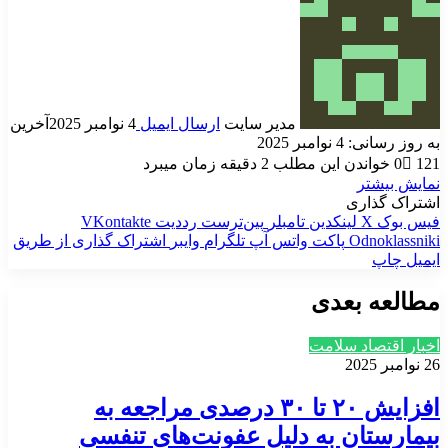
مدیر سایت
ارسال ایمیل
4 نوامبر 2025
آخرین
به روز رسانی: 4 نوامبر 2025
121
0
خواندن این مطلب 2 دقیقه زمان میبرد
نمایش بیشتر
اشتراک گذاری
فیس بوک
X
لینکدین
‫تامبلر
‫پین‌ترست
‫رددیت
‫VKontakte
‫Odnoklassniki
پاکت
واتس آپ
تلگرام
وایبر
اشتراک گذاری از طریق
ایمیل
چاپ
مطالعه بعدی
اخبار اقتصاد سلامت
26 نوامبر 2025
افزایش ۲۰ تا ۳۰ درصدی مراجعه به
بیمارستان به دلیل عفونت‌های تنفسی