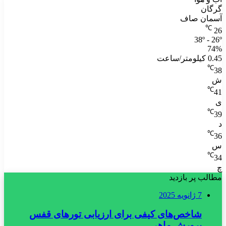
گرگان
آسمان صاف
℃
26
38º - 26º
74%
0.45 کیلومتر/ساعت
℃
38
ش
℃
41
ی
℃
39
د
℃
36
س
℃
34
چ
مطالب پر بازدید
7 ژانویه 2025
شاخص‌های کیفی برای ارزیابی تورهای قفس
پرورش ماهی