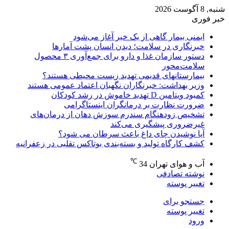
شنبه, 8 آگوست 2026
خبر فوری
ایمنی بیمار گاهی از یک خبر آغاز می‌شود
خبرنگاری در سلامت؛ دیدن انسان پشت آمارها
دستور سازمان غذا و دارو برای جمع‌آوری ۳ محصول
سلامت‌محور
بیمارستانهای قدیمی تهدید زیست محیطی هستند؟
وزیر بهداشت: خبرنگاران نگهبان اعتماد عمومی هستند
کمبود ویتامین D تهدید خاموش در رشد کودکان
ضرورت نظارت بر درمانگران اینستاگرامی
تشخیص زودهنگام سندرم سوزش دهان از درمان‌های
غیرضروری پیشگیری می‌کند
آیا نوشیدن چای داغ باعث سرطان می شود؟
کشف کارگاه تولید و بسته‌بندی بوتاکس تقلبی در زعفرانیه
℃
آب و هوای تهران
34
نوشته تصادفی
تغییر پوسته
جستجو برای
تغییر پوسته
ورود