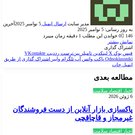
مدیر سایت
ارسال ایمیل
5 نوامبر 2025
آخرین
به روز رسانی: 5 نوامبر 2025
146
0
خواندن این مطلب 1 دقیقه زمان میبرد
نمایش بیشتر
اشتراک گذاری
فیس بوک
X
لینکدین
‫تامبلر
‫پین‌ترست
‫رددیت
‫VKontakte
‫Odnoklassniki
پاکت
واتس آپ
تلگرام
وایبر
اشتراک گذاری از طریق
ایمیل
چاپ
مطالعه بعدی
اخبار اقتصاد سلامت
6 ژوئن 2026
پاکسازی بازار آنلاین از دست فروشندگان
غیرمجاز و قاچاقچی
اخبار اقتصاد سلامت