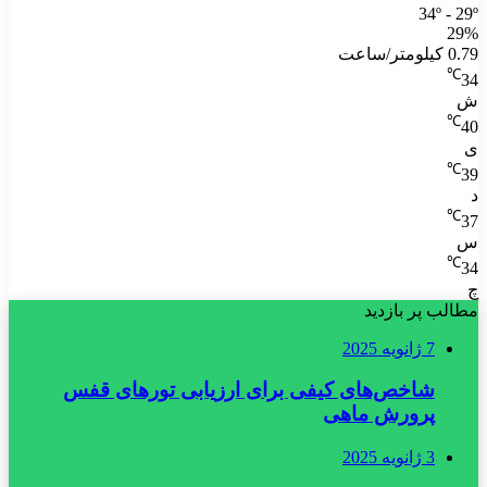
34º - 29º
29%
0.79 کیلومتر/ساعت
℃
34
ش
℃
40
ی
℃
39
د
℃
37
س
℃
34
چ
مطالب پر بازدید
7 ژانویه 2025
شاخص‌های کیفی برای ارزیابی تورهای قفس
پرورش ماهی
3 ژانویه 2025