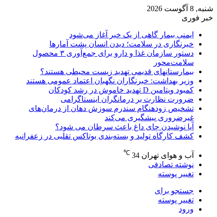
شنبه, 8 آگوست 2026
خبر فوری
ایمنی بیمار گاهی از یک خبر آغاز می‌شود
خبرنگاری در سلامت؛ دیدن انسان پشت آمارها
دستور سازمان غذا و دارو برای جمع‌آوری ۳ محصول
سلامت‌محور
بیمارستانهای قدیمی تهدید زیست محیطی هستند؟
وزیر بهداشت: خبرنگاران نگهبان اعتماد عمومی هستند
کمبود ویتامین D تهدید خاموش در رشد کودکان
ضرورت نظارت بر درمانگران اینستاگرامی
تشخیص زودهنگام سندرم سوزش دهان از درمان‌های
غیرضروری پیشگیری می‌کند
آیا نوشیدن چای داغ باعث سرطان می شود؟
کشف کارگاه تولید و بسته‌بندی بوتاکس تقلبی در زعفرانیه
℃
آب و هوای تهران
34
نوشته تصادفی
تغییر پوسته
جستجو برای
تغییر پوسته
ورود