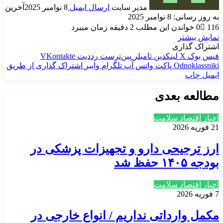
مدیر سایت
ارسال ایمیل
8 نوامبر 2025
آخرین
به روز رسانی: 8 نوامبر 2025
116
0
خواندن این مطلب 2 دقیقه زمان میبرد
نمایش بیشتر
اشتراک گذاری
فیس بوک
X
لینکدین
‫تامبلر
‫پین‌ترست
‫رددیت
‫VKontakte
‫Odnoklassniki
پاکت
واتس آپ
تلگرام
وایبر
اشتراک گذاری از طریق
ایمیل
چاپ
مطالعه بعدی
اخبار اقتصاد سلامت
21 فوریه 2026
ارز ترجیحی دارو و تجهیزات پزشکی در
بودجه ۱۴۰۵ حفظ شد
اخبار اقتصاد سلامت
7 فوریه 2026
مکمل وارداتی نداریم / انواع خارجی در