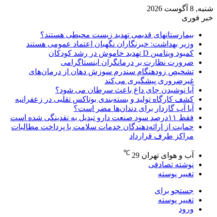
شنبه, 8 آگوست 2026
خبر فوری
بیمارستانهای قدیمی تهدید زیست محیطی هستند؟
وزیر بهداشت: خبرنگاران نگهبان اعتماد عمومی هستند
کمبود ویتامین D تهدید خاموش در رشد کودکان
ضرورت نظارت بر درمانگران اینستاگرامی
تشخیص زودهنگام سندرم سوزش دهان از درمان‌های
غیرضروری پیشگیری می‌کند
آیا نوشیدن چای داغ باعث سرطان می شود؟
کشف کارگاه تولید و بسته‌بندی بوتاکس تقلبی در زعفرانیه
آیا آب گازدار برای دندان‌ها مضر است؟
فقط ۱۱‌درصد سود صنعت دارو تبدیل به نقدینگی شده است
حمایت از ارائه‌دهندگان خدمات سلامت با پرداخت مطالبات
مراکز طرف قرارداد
℃
آب و هوای تهران
29
نوشته تصادفی
تغییر پوسته
جستجو برای
تغییر پوسته
ورود