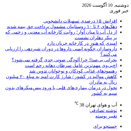
دوشنبه, 10 آگوست 2026
خبر فوری
افزایش ۱۵ درصدی تسهیلات دانشجویی
دهک‌های ۶ تا ۱۰ روستاییان مشمول پرداخت حق بیمه شدند
از دل آب تا میان آوار؛ روایت کارخانه آب معدنی و زخمی که
بر پیکر دهلران نشست
امیدی که هنوز در کارخانه جریان دارد
داروسازان چگونه ایمنی داروها در دوران شیردهی را ارزیابی
می‌کنند؟
بحرانی بی‌صدا؛ چرا آلودگی صوتی جدی گرفته نمی‌شود؟
اچ‌پی‌وی مهم‌ترین عامل سرطان دهانه رحم است
رهنمودهای غذایی کودکان و نوجوانان تدوین شد
کاهش موالید در کشور / شارژ کارت امید به مبلغ ۲۰ میلیون
ریال به مادران
تحول در درمان بیماری‌های قلبی با ورود پیس‌میکرهای بدون
سیم به کشور
℃
آب و هوای تهران
38
نوشته تصادفی
تغییر پوسته
جستجو برای