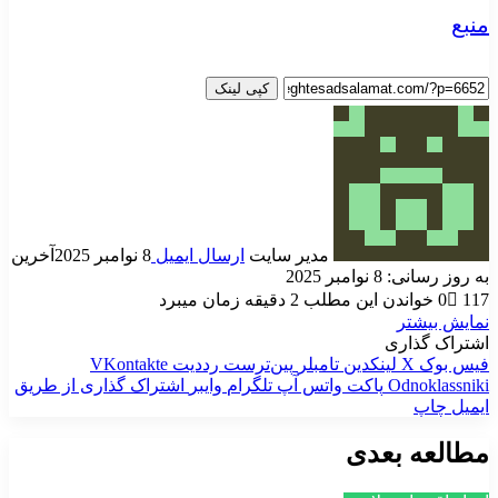
منبع
کپی لینک
مدیر سایت
ارسال ایمیل
8 نوامبر 2025
آخرین
به روز رسانی: 8 نوامبر 2025
117
0
خواندن این مطلب 2 دقیقه زمان میبرد
نمایش بیشتر
اشتراک گذاری
فیس بوک
X
لینکدین
‫تامبلر
‫پین‌ترست
‫رددیت
‫VKontakte
‫Odnoklassniki
پاکت
واتس آپ
تلگرام
وایبر
اشتراک گذاری از طریق
ایمیل
چاپ
مطالعه بعدی