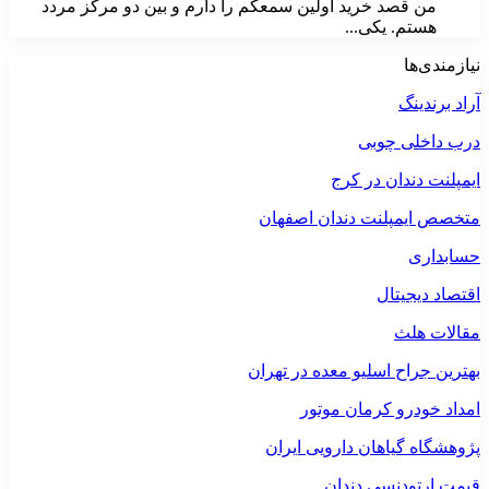
من قصد خرید اولین سمعکم را دارم و بین دو مرکز مردد
هستم. یکی...
نیازمندی‌ها
آراد برندینگ
درب داخلی چوبی
ایمپلنت دندان در کرج
متخصص ایمپلنت دندان اصفهان
حسابداری
اقتصاد دیجیتال
مقالات هلث
بهترین جراح اسلیو معده در تهران
امداد خودرو کرمان موتور
پژوهشگاه گیاهان دارویی ایران
قیمت ارتودنسی دندان