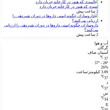
امیدی که هنوز در کارخانه جریان دارد
2 ساعت پیش
داروسازان چگونه ایمنی داروها در دوران شیردهی را ارزیابی
می‌کنند؟
2 ساعت پیش
آب و هوا
گرگان
آسمان صاف
℃
37
37º - 28º
26%
3.89 کیلومتر/ساعت
℃
37
د
℃
37
س
℃
34
چ
℃
35