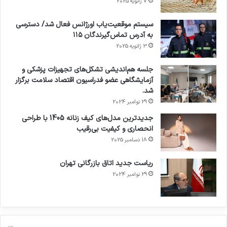
7 ژانویه 2025
زندگی خانواده چه نقشی دارد، باید موضوع را تبیین
سیستم موقعیت‌یاب اورژانس فعال شد/ دسترسی
کنیم.
به آدرس تماس‌گیرندگان ۱۱۵
3 ژانویه 2025
حبیبی بیان کرد: جوانی جمعیت فقط با تولد فرزند
جلسه هم‌اندیشی تشکل‌های تجهیزات پزشکی و
ممکن نیست، بلکه تصادفات جاده‌ای و مهاجرت
آزمایشگاهی عضو فدراسیون اقتصاد سلامت برگزار
شد.
جوانان هم برای از دست رفتن جوانان اهمیت دارد؛
29 نوامبر 2024
زنگ خطر علاقه به مهاجرت در جوانان بلند شده و
جدیدترین مدل‌های کیف زنانه 1405 با طراحی
انحصاری و کیفیت بی‌رقیب
برای آینده کشور آسیب زننده خواهد بود.
18 دسامبر 2025
معاون وزیر بهداشت گفت: حتما دانشجویان علوم
ریاست جدید اتاق بازرگانی تهران
29 نوامبر 2024
پزشکی هم در این جشنواره عکس مشارکت خواهند
کرد.