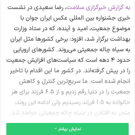
ل
به گزارش خبرگزاری سلامت
، رضا سعیدی در نشست
ا
ی
خبری جشنواره بین المللی عکس ایران جوان با
م
موضوع جمعیت، امید و آینده، که در ستاد وزارت
ی
ل
بهداشت برگزار شد، افزود: برخی کشورها مثل ایران
به سیاه چاله جمعیتی می‌روند. کشورهای اروپایی
حدود ۴ دهه است که سیاست‌های افزایش جمعیت
را در پیش گرفته‌اند. در کشور ما این اقدام با تاخیر
انجام شده است. ما سریع‌ترین کنترل و کاهش
جمعیت را در دنیا رقم زدیم و از ۶.۵ فرزند برای هر
خانواده به ۱.۵ فرزند رسیدیم ولی ادامه این روند،
منجر به افتادن در سیاه چاله جمعیتی خواهد شد.
کشورهای اطراف ما که الان نصف جمعیت ما را
نمایش بیشتر
دارند، در ۳۰ سال آینده، چند برابر جمعیت ما را