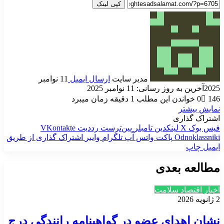
کپی لینک
مدیر سایت
ارسال ایمیل
11 نوامبر
2025
آخرین به روز رسانی: 11 نوامبر 2025
146
0
خواندن این مطلب 1 دقیقه زمان میبرد
نمایش بیشتر
اشتراک گذاری
فیس بوک
X
لینکدین
‫تامبلر
‫پین‌ترست
‫رددیت
‫VKontakte
‫Odnoklassniki
پاکت
واتس آپ
تلگرام
وایبر
اشتراک گذاری از طریق
ایمیل
چاپ
مطالعه بعدی
اخبار اقتصاد سلامت
2 ژانویه 2026
نشان اهدای عضو در گواهینامه رانندگی درج