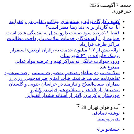
جمعه, 7 آگوست 2026
خبر فوری
کشف کارگاه تولید و بسته‌بندی بوتاکس تقلبی در زعفرانیه
آیا آب گازدار برای دندان‌ها مضر است؟
فقط ۱۱‌درصد سود صنعت دارو تبدیل به نقدینگی شده است
حمایت از ارائه‌دهندگان خدمات سلامت با پرداخت مطالبات
مراکز طرف قرارداد
ارائه بیش از ۱.۷ میلیون خدمت به زائران اربعین/ استقرار
پزشک خانواده در ۶۴ شهرستان
ورود حیوانات خانگی به مراکز تهیه و عرضه مواد غذایی
ممنوع شد
سلامت مردم مناطق صنعتی به‌صورت مستمر رصد می‌شود
تفاهم‌نامه حمایت هدفمند هیأت امنای صرفه‌جویی ارزی از
بیماران صعب‌العلاج و نیازمند در خراسان جنوبی و گلستان
ثبت بیش از ۱۵ هزار مبتلا به هموفیلی در کشور
خوزستان و کرمان بالاتر از آستانه هشدار آنفلوآنزا
℃
آب و هوای تهران
28
نوشته تصادفی
تغییر پوسته
جستجو برای