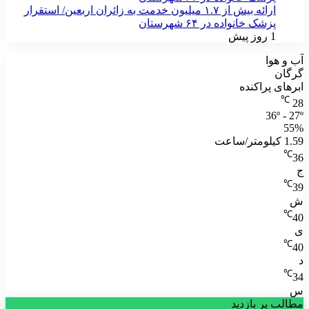
ارائه بیش از ۱.۷ میلیون خدمت به زائران اربعین/ استقرار
پزشک خانواده در ۶۴ شهرستان
1 روز پیش
آب و هوا
گرگان
ابرهای پراکنده
℃
28
36º - 27º
55%
1.59 کیلومتر/ساعت
℃
36
ج
℃
39
ش
℃
40
ی
℃
40
د
℃
34
س
مطالب پر بازدید