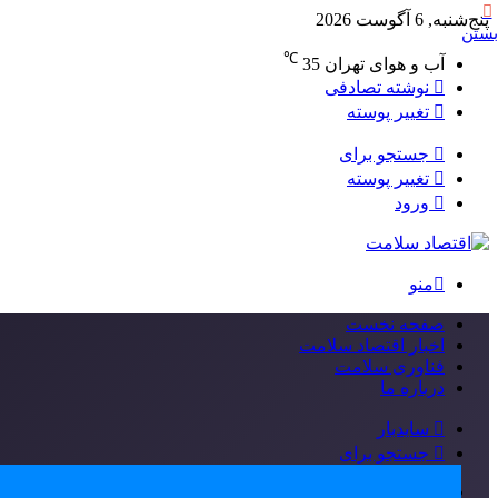
پنج‌شنبه, 6 آگوست 2026
بستن
℃
آب و هوای تهران
35
نوشته تصادفی
تغییر پوسته
جستجو برای
تغییر پوسته
ورود
منو
صفحه نخست
اخبار اقتصاد سلامت
فناوری سلامت
درباره ما
سایدبار
جستجو برای