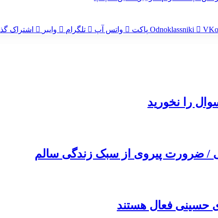
‫VKo
‫Odnoklassniki
پاکت
واتس آپ
تلگرام
وایبر
اشتراک گذا
ال را نخورید
ی / ضرورت پیروی از سبک زندگی سالم
ی حسینی فعال هستند