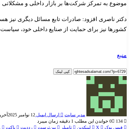
موضوع به تمرکز شرکت‌ها بر بازار داخلی و مشکلاتی ما
دکتر ناصری افزود: صادرات تابع مسائل دیگری نیز هس
کشورها نیز برای حمایت از صنایع داخلی خود، سیاست‌
منبع
کپی لینک
مدیر سایت
ارسال ایمیل
12 نوامبر 2025
آخرین ب
134
0
خواندن این مطلب 1 دقیقه زمان میبرد
فیس بوک
X
لینکدین
‫تامبلر
‫پین‌ترست
‫رددیت
پاکت
و