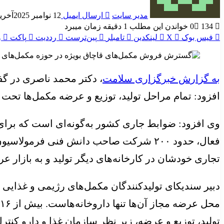
مدیر سایت
ارسال ایمیل
12 نوامبر 2025
آخرین ب
134
0
خواندن این مطلب 1 دقیقه زمان میبرد
فیس بوک
X
لینکدین
‫تامبلر
‫پین‌ترست
‫رددیت
پاکت
و
به گزارش خبرگزاری سلامت
افزود: تمام مراحل تولید، توزیع و عرضه مکمل‌ها تحت 
فعال، حدود ۲۰۰ شرکت صاحب دانش فنی فرمول
تجاری خودشان در کارخانه‌های دیگر تولید و به بازار عر
دبیر سندیکای تولیدکنندگان مکمل‌های رژیمی و غذایی
تولید، توزیع و عرضه، زیر نظر سازمان غذا و دارو کنتر