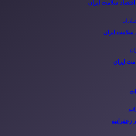
قتصاد سلامت ایران
مت ایران
ات
 زعفرانیه