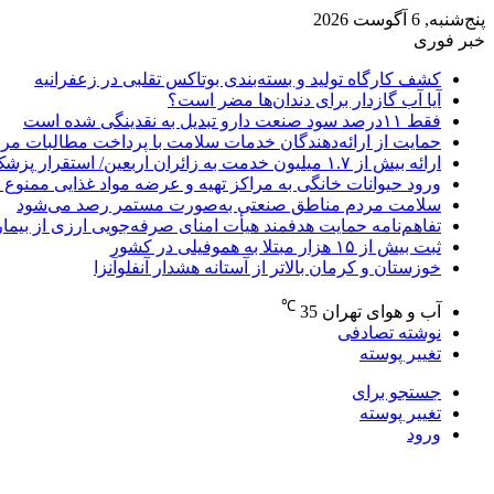
پنج‌شنبه, 6 آگوست 2026
خبر فوری
کشف کارگاه تولید و بسته‌بندی بوتاکس تقلبی در زعفرانیه
آیا آب گازدار برای دندان‌ها مضر است؟
فقط ۱۱‌درصد سود صنعت دارو تبدیل به نقدینگی شده است
حمایت از ارائه‌دهندگان خدمات سلامت با پرداخت مطالبات مر
ارائه بیش از ۱.۷ میلیون خدمت به زائران اربعین/ استقرار پزشک خانواده در ۶۴ شهرستان
ورود حیوانات خانگی به مراکز تهیه و عرضه مواد غذایی ممنوع 
سلامت مردم مناطق صنعتی به‌صورت مستمر رصد می‌شود
تفاهم‌نامه حمایت هدفمند هیأت امنای صرفه‌جویی ارزی از بیما
ثبت بیش از ۱۵ هزار مبتلا به هموفیلی در کشور
خوزستان و کرمان بالاتر از آستانه هشدار آنفلوآنزا
℃
آب و هوای تهران
35
نوشته تصادفی
تغییر پوسته
جستجو برای
تغییر پوسته
ورود