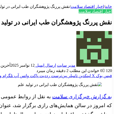
خانه
/
اخبار اقتصاد سلامت
/
نقش پررنگ پژوهشگران طب ایرانی در تولی
اخبار اقتصاد سلامت
نقش پررنگ پژوهشگران طب ایرانی در تولید 
مدیر سایت
ارسال ایمیل
12 نوامبر 2025
آخرین به رو
120
0
خواندن این مطلب 2 دقیقه زمان میبرد
فیس بوک
X
لینکدین
‫تامبلر
‫پین‌ترست
‫رددیت
پاکت
واتس آپ
تلگرام
و
به گزارش خبرگزاری سلامت
به نقل از روابط عمومی 