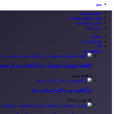
منو
صفحه نخست
اخبار اقتصاد سلامت
فناوری سلامت
درباره ما
سایدبار
جستجو برای
10
مقاله
محبوب
اقتصاد تجهیزات شنوایی؛ چرا انتخاب مرکز معتب
2 هفته پیش
درگذشت پدر دکتر کبریایی زاده
29 نوامبر 2024