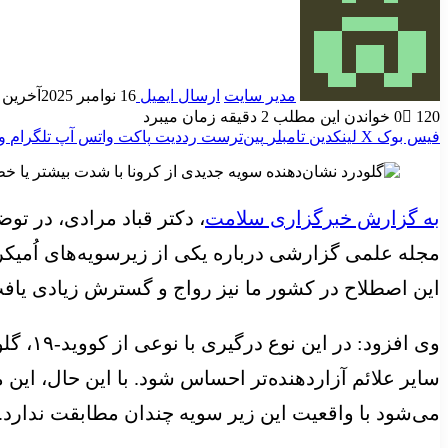
مدیر سایت
ارسال ایمیل
16 نوامبر 2025
آخرین به رو
120
0
خواندن این مطلب 2 دقیقه زمان میبرد
فیس بوک
X
لینکدین
‫تامبلر
‫پین‌ترست
‫رددیت
پاکت
واتس آپ
تلگرام
و
به گزارش خبرگزاری سلامت
، دکتر قباد مرادی، در ت
مجله علمی گزارشی درباره یکی از زیرسویه‌های اُمیکرو
این اصطلاح در کشور ما نیز رواج و گسترش زیادی یاف
وی افز
سایر علائم آزاردهنده‌تر احساس شود. با این حال، این
می‌شود با واقعیت این زیر سویه چندان مطابقت ندارد.