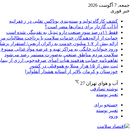
جمعه, 7 آگوست 2026
خبر فوری
کشف کارگاه تولید و بسته‌بندی بوتاکس تقلبی در زعفرانیه
آیا آب گازدار برای دندان‌ها مضر است؟
فقط ۱۱‌درصد سود صنعت دارو تبدیل به نقدینگی شده است
حمایت از ارائه‌دهندگان خدمات سلامت با پرداخت مطالبات مر
ارائه بیش از ۱.۷ میلیون خدمت به زائران اربعین/ استقرار پزشک خانواده در ۶۴ شهرستان
ورود حیوانات خانگی به مراکز تهیه و عرضه مواد غذایی ممنوع 
سلامت مردم مناطق صنعتی به‌صورت مستمر رصد می‌شود
تفاهم‌نامه حمایت هدفمند هیأت امنای صرفه‌جویی ارزی از بیما
ثبت بیش از ۱۵ هزار مبتلا به هموفیلی در کشور
خوزستان و کرمان بالاتر از آستانه هشدار آنفلوآنزا
℃
آب و هوای تهران
27
نوشته تصادفی
تغییر پوسته
جستجو برای
تغییر پوسته
ورود