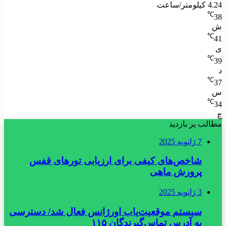
4.24 کیلومتر/ساعت
℃
38
ش
℃
41
ی
℃
39
د
℃
37
س
℃
34
چ
مطالب پر بازدید
7 ژانویه 2025
شاخص‌های کیفی برای ارزیابی تورهای قفس
پرورش ماهی
3 ژانویه 2025
سیستم موقعیت‌یاب اورژانس فعال شد/ دسترسی
به آدرس تماس‌گیرندگان ۱۱۵