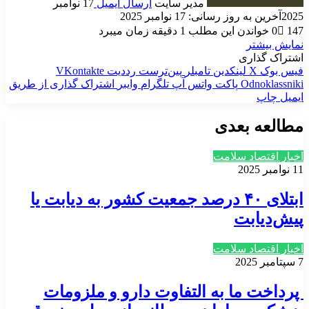
مدیر سایت
ارسال ایمیل
17 نوامبر
2025
آخرین به روز رسانی: 17 نوامبر 2025
147
0
خواندن این مطلب 1 دقیقه زمان میبرد
نمایش بیشتر
اشتراک گذاری
فیس بوک
X
لینکدین
‫تامبلر
‫پین‌ترست
‫رددیت
‫VKontakte
‫Odnoklassniki
پاکت
واتس آپ
تلگرام
وایبر
اشتراک گذاری از طریق
ایمیل
چاپ
مطالعه بعدی
اخبار اقتصاد سلامت
11 نوامبر 2025
ابتلای ۴۰ درصد جمعیت کشور به دیابت یا
پیش‌دیابت
اخبار اقتصاد سلامت
7 سپتامبر 2025
پرداخت ما به التفاوت دارو و ملزومات