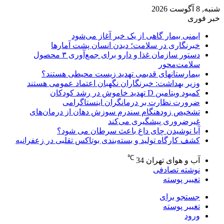
شنبه, 8 آگوست 2026
خبر فوری
ایمنی بیمار گاهی از یک خبر آغاز می‌شود
خبرنگاری در سلامت؛ دیدن انسان پشت آمارها
دستور سازمان غذا و دارو برای جمع‌آوری ۳ محصول
سلامت‌محور
بیمارستانهای قدیمی تهدید زیست محیطی هستند؟
وزیر بهداشت: خبرنگاران نگهبان اعتماد عمومی هستند
کمبود ویتامین D تهدید خاموش در رشد کودکان
ضرورت نظارت بر درمانگران اینستاگرامی
تشخیص زودهنگام سندرم سوزش دهان از درمان‌های
غیرضروری پیشگیری می‌کند
آیا نوشیدن چای داغ باعث سرطان می شود؟
کشف کارگاه تولید و بسته‌بندی بوتاکس تقلبی در زعفرانیه
℃
آب و هوای تهران
34
نوشته تصادفی
تغییر پوسته
جستجو برای
تغییر پوسته
ورود