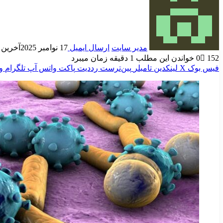
مدیر سایت
ارسال ایمیل
17 نوامبر 2025
آخرین به رو
152
0
خواندن این مطلب 1 دقیقه زمان میبرد
فیس بوک
X
لینکدین
‫تامبلر
‫پین‌ترست
‫رددیت
پاکت
واتس آپ
تلگرام
و