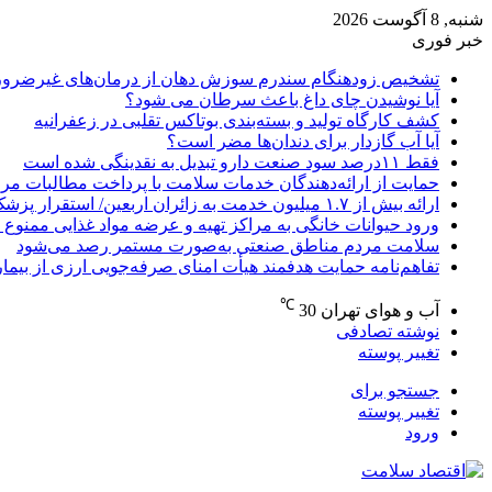
شنبه, 8 آگوست 2026
خبر فوری
تشخیص زودهنگام سندرم سوزش دهان از درمان‌های غیرضرور
آیا نوشیدن چای داغ باعث سرطان می شود؟
کشف کارگاه تولید و بسته‌بندی بوتاکس تقلبی در زعفرانیه
آیا آب گازدار برای دندان‌ها مضر است؟
فقط ۱۱‌درصد سود صنعت دارو تبدیل به نقدینگی شده است
حمایت از ارائه‌دهندگان خدمات سلامت با پرداخت مطالبات مر
ارائه بیش از ۱.۷ میلیون خدمت به زائران اربعین/ استقرار پزشک خانواده در ۶۴ شهرستان
ورود حیوانات خانگی به مراکز تهیه و عرضه مواد غذایی ممنوع 
سلامت مردم مناطق صنعتی به‌صورت مستمر رصد می‌شود
تفاهم‌نامه حمایت هدفمند هیأت امنای صرفه‌جویی ارزی از بیما
℃
آب و هوای تهران
30
نوشته تصادفی
تغییر پوسته
جستجو برای
تغییر پوسته
ورود