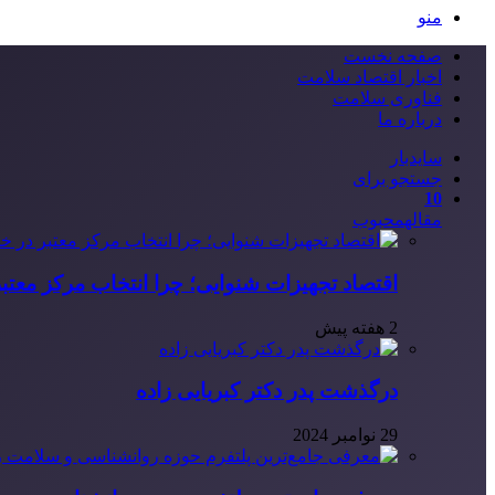
منو
صفحه نخست
اخبار اقتصاد سلامت
فناوری سلامت
درباره ما
سایدبار
جستجو برای
10
مقاله
محبوب
اقتصاد تجهیزات شنوایی؛ چرا انتخاب مرکز معتب
2 هفته پیش
درگذشت پدر دکتر کبریایی زاده
29 نوامبر 2024