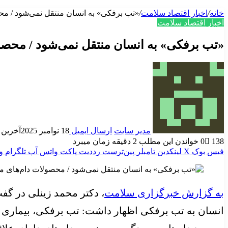
خانه
/
اخبار اقتصاد سلامت
/
«تب برفکی» به انسان منتقل نمی‌شود / محصو
اخبار اقتصاد سلامت
«تب برفکی» به انسان منتقل نمی‌شود / محصولا
مدیر سایت
ارسال ایمیل
18 نوامبر 2025
آخرین به رو
138
0
خواندن این مطلب 2 دقیقه زمان میبرد
فیس بوک
X
لینکدین
‫تامبلر
‫پین‌ترست
‫رددیت
پاکت
واتس آپ
تلگرام
و
به گزارش خبرگزاری سلامت
، دکتر محمد زینلی در گفت
انسان به تب برفکی اظهار داشت: تب برفکی، بیماری ز