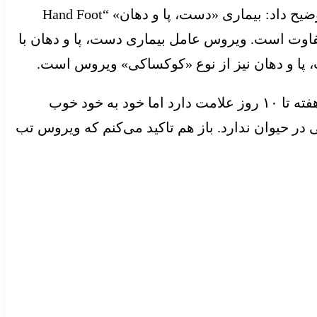
رئیس اداره بیماری‌های زئونوز وزارت بهداشت با بیان اینکه بیماری «تب برفکی» با “HFMD” متفاوت است، توضیح داد: بیماری «دست، پا و دهان» “Hand Foot
یماری تب برفکی متفاوت است. ویروس عامل بیماری دست، پا و دهان با
پا و دهان نیز از نوع «کوکساکی» ویروس است.
وی ادامه داد: احتمال ابتلای کودکان در سنین مختلف به بیماری دست، پا و دهان وجود دارد و بیماری حدود یک هفته تا ۱۰ روز علامت دارد اما خود به خود خوب
 در حیوان ندارد. باز هم تاکید می‌کنم که ویروس تب