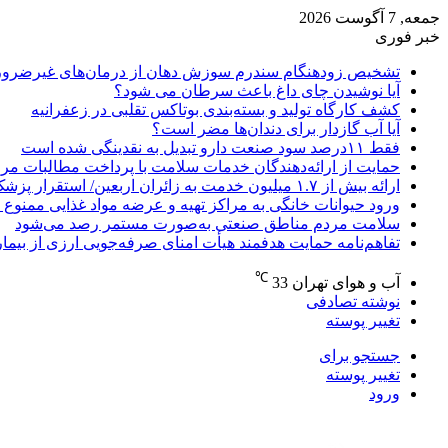
جمعه, 7 آگوست 2026
خبر فوری
تشخیص زودهنگام سندرم سوزش دهان از درمان‌های غیرضرور
آیا نوشیدن چای داغ باعث سرطان می شود؟
کشف کارگاه تولید و بسته‌بندی بوتاکس تقلبی در زعفرانیه
آیا آب گازدار برای دندان‌ها مضر است؟
فقط ۱۱‌درصد سود صنعت دارو تبدیل به نقدینگی شده است
حمایت از ارائه‌دهندگان خدمات سلامت با پرداخت مطالبات مر
ارائه بیش از ۱.۷ میلیون خدمت به زائران اربعین/ استقرار پزشک خانواده در ۶۴ شهرستان
ورود حیوانات خانگی به مراکز تهیه و عرضه مواد غذایی ممنوع 
سلامت مردم مناطق صنعتی به‌صورت مستمر رصد می‌شود
تفاهم‌نامه حمایت هدفمند هیأت امنای صرفه‌جویی ارزی از بیما
℃
آب و هوای تهران
33
نوشته تصادفی
تغییر پوسته
جستجو برای
تغییر پوسته
ورود