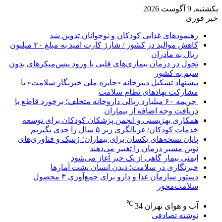
یکشنبه, 9 آگوست 2026
خبر فوری
رهنمودهای غذایی کودکان و نوجوانان تدوین شد
کاهش موالید در کشور / شارژ کارت امید به مبلغ ۲۰ میلیون
ریال به مادران
تحول در درمان بیماری‌های قلبی با ورود پیس‌میکرهای بدون
سیم به کشور
پیشنهاد تشکیل دبیرخانه «جایزه ملی خبرنگار سلامت» با
مشارکت نهادهای نظام سلامت
جریمه ۶۰ میلیارد ریالی داروخانه متخلف؛ برخورد قاطع با
دریافت وجه اضافه از بیماران
همکاری بهزیستی و انجمن پزشکان کودکان برای توسعه
خدمات کودکان/ غربالگری زیر ۵ سال را جدی بگیریم
پایان نسخه‌های یکسان برای بیماران؛ ژنتیک و فناوری‌های
نوین مسیر درمان را تغییر می‌دهند
ایمنی بیمار گاهی از یک خبر آغاز می‌شود
خبرنگاری در سلامت؛ دیدن انسان پشت آمارها
دستور سازمان غذا و دارو برای جمع‌آوری ۳ محصول
سلامت‌محور
℃
آب و هوای تهران
34
نوشته تصادفی