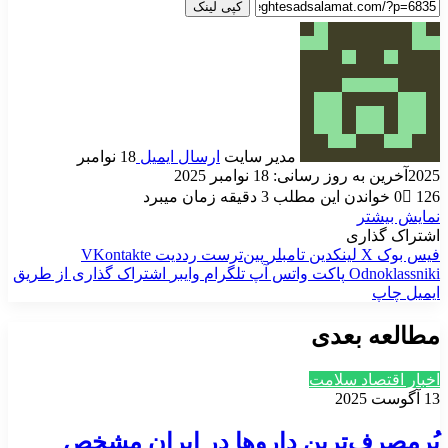
کپی لینک
مدیر سایت
ارسال ایمیل
18 نوامبر
2025
آخرین به روز رسانی: 18 نوامبر 2025
126
0
خواندن این مطلب 3 دقیقه زمان میبرد
نمایش بیشتر
اشتراک گذاری
فیس بوک
X
لینکدین
‫تامبلر
‫پین‌ترست
‫رددیت
‫VKontakte
‫Odnoklassniki
پاکت
واتس آپ
تلگرام
وایبر
اشتراک گذاری از طریق
ایمیل
چاپ
مطالعه بعدی
اخبار اقتصاد سلامت
13 آگوست 2025
پُرمصرف‌ترین داروها در ایران مشخص