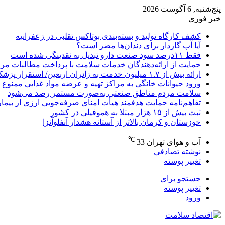
پنج‌شنبه, 6 آگوست 2026
خبر فوری
کشف کارگاه تولید و بسته‌بندی بوتاکس تقلبی در زعفرانیه
آیا آب گازدار برای دندان‌ها مضر است؟
فقط ۱۱‌درصد سود صنعت دارو تبدیل به نقدینگی شده است
حمایت از ارائه‌دهندگان خدمات سلامت با پرداخت مطالبات مر
ارائه بیش از ۱.۷ میلیون خدمت به زائران اربعین/ استقرار پزشک خانواده در ۶۴ شهرستان
ورود حیوانات خانگی به مراکز تهیه و عرضه مواد غذایی ممنوع 
سلامت مردم مناطق صنعتی به‌صورت مستمر رصد می‌شود
تفاهم‌نامه حمایت هدفمند هیأت امنای صرفه‌جویی ارزی از بیما
ثبت بیش از ۱۵ هزار مبتلا به هموفیلی در کشور
خوزستان و کرمان بالاتر از آستانه هشدار آنفلوآنزا
℃
آب و هوای تهران
33
نوشته تصادفی
تغییر پوسته
جستجو برای
تغییر پوسته
ورود