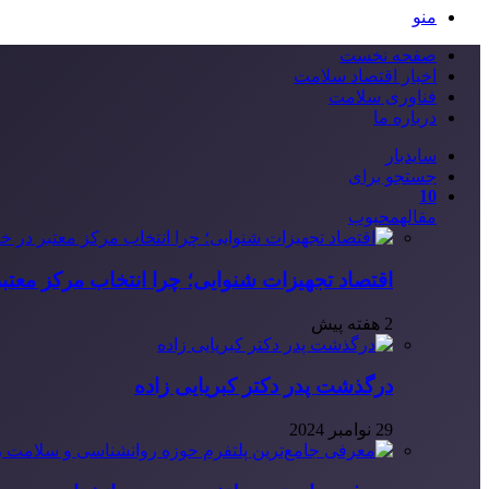
منو
صفحه نخست
اخبار اقتصاد سلامت
فناوری سلامت
درباره ما
سایدبار
جستجو برای
10
مقاله
محبوب
اقتصاد تجهیزات شنوایی؛ چرا انتخاب مرکز معتب
2 هفته پیش
درگذشت پدر دکتر کبریایی زاده
29 نوامبر 2024