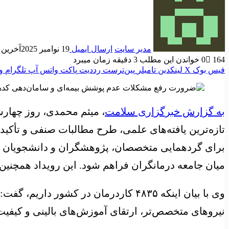
مدیر سایت
ارسال ایمیل
19 نوامبر 2025
آخرین به رو
164
0
خواندن این مطلب 3 دقیقه زمان میبرد
فیس بوک
X
لینکدین
‫تامبلر
‫پین‌ترست
‫رددیت
پاکت
واتس آپ
تلگرام
و
به گزارش خبرگزاری سلامت
، میثم محمدی، روز چهارش
تازه‌ترین یافته‌های علمی، طرح مطالبات صنفی و تأک
برای گردهمایی متخصصان، پژوهشگران و دانشجویان کار
میان جامعه درمانگران فراهم شود. این رویداد همچنین
وی با بیان اینکه ۴۸۳۵ کاردرمان در ک
نیروهای متخصص‌تر، ارتقای آموزش‌های بالینی و کیفی