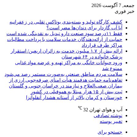
جمعه, 7 آگوست 2026
خبر فوری
کشف کارگاه تولید و بسته‌بندی بوتاکس تقلبی در زعفرانیه
آیا آب گازدار برای دندان‌ها مضر است؟
فقط ۱۱‌درصد سود صنعت دارو تبدیل به نقدینگی شده است
حمایت از ارائه‌دهندگان خدمات سلامت با پرداخت مطالبات
مراکز طرف قرارداد
ارائه بیش از ۱.۷ میلیون خدمت به زائران اربعین/ استقرار
پزشک خانواده در ۶۴ شهرستان
ورود حیوانات خانگی به مراکز تهیه و عرضه مواد غذایی
ممنوع شد
سلامت مردم مناطق صنعتی به‌صورت مستمر رصد می‌شود
تفاهم‌نامه حمایت هدفمند هیأت امنای صرفه‌جویی ارزی از
بیماران صعب‌العلاج و نیازمند در خراسان جنوبی و گلستان
ثبت بیش از ۱۵ هزار مبتلا به هموفیلی در کشور
خوزستان و کرمان بالاتر از آستانه هشدار آنفلوآنزا
℃
آب و هوای تهران
32
نوشته تصادفی
تغییر پوسته
جستجو برای