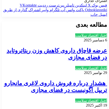
اشتراک گذاری
فیس بوک
X
لینکدین
‫تامبلر
‫پین‌ترست
‫رددیت
‫VKontakte
‫Odnoklassniki
پاکت
واتس آپ
تلگرام
وایبر
اشتراک گذاری از طریق
ایمیل
چاپ
مطالعه بعدی
اخبار اقتصاد سلامت
6 دسامبر 2025
عرضه قاچاق داروی کاهش وزن ریتاتروتاید
در فضای مجازی
اخبار اقتصاد سلامت
29 نوامبر 2025
هشدار درباره فروش داروی لاغری مانجارو
تریپل آگونیست در فضای مجازی
اخبار اقتصاد سلامت
19 اکتبر 2025