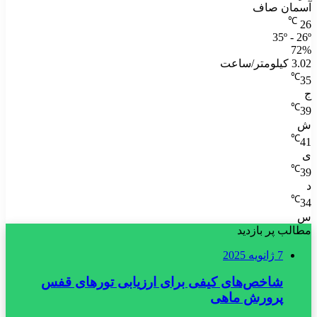
آسمان صاف
℃
26
35º - 26º
72%
3.02 کیلومتر/ساعت
℃
35
ج
℃
39
ش
℃
41
ی
℃
39
د
℃
34
س
مطالب پر بازدید
7 ژانویه 2025
شاخص‌های کیفی برای ارزیابی تورهای قفس
پرورش ماهی