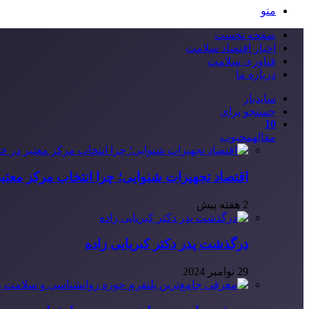
منو
صفحه نخست
اخبار اقتصاد سلامت
فناوری سلامت
درباره ما
سایدبار
جستجو برای
10
مقاله
محبوب
اقتصاد تجهیزات شنوایی؛ چرا انتخاب مرکز معتب
2 هفته پیش
درگذشت پدر دکتر کبریایی زاده
29 نوامبر 2024