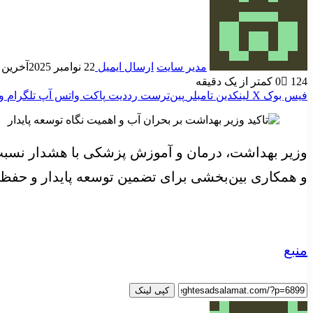
مدیر سایت
ارسال ایمیل
22 نوامبر 2025
آخرین به رو
124
0
کمتر از یک دقیقه
فیس بوک
X
لینکدین
‫تامبلر
‫پین‌ترست
‫رددیت
پاکت
واتس آپ
تلگرام
و
وزیر بهداشت، درمان و آموزش پزشکی با هشدار نسبت
و همکاری بین‌بخشی برای تضمین توسعه پایدار و حفظ
منبع
کپی لینک