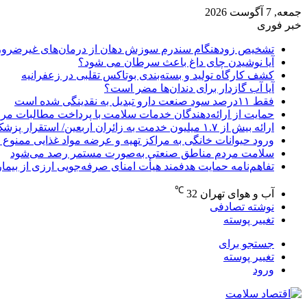
جمعه, 7 آگوست 2026
خبر فوری
تشخیص زودهنگام سندرم سوزش دهان از درمان‌های غیرضرور
آیا نوشیدن چای داغ باعث سرطان می شود؟
کشف کارگاه تولید و بسته‌بندی بوتاکس تقلبی در زعفرانیه
آیا آب گازدار برای دندان‌ها مضر است؟
فقط ۱۱‌درصد سود صنعت دارو تبدیل به نقدینگی شده است
حمایت از ارائه‌دهندگان خدمات سلامت با پرداخت مطالبات مر
ارائه بیش از ۱.۷ میلیون خدمت به زائران اربعین/ استقرار پزشک خانواده در ۶۴ شهرستان
ورود حیوانات خانگی به مراکز تهیه و عرضه مواد غذایی ممنوع 
سلامت مردم مناطق صنعتی به‌صورت مستمر رصد می‌شود
تفاهم‌نامه حمایت هدفمند هیأت امنای صرفه‌جویی ارزی از بیما
℃
آب و هوای تهران
32
نوشته تصادفی
تغییر پوسته
جستجو برای
تغییر پوسته
ورود