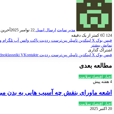
مدیر سایت
ارسال ایمیل
22 نوامبر 2025
آخرین به رو
124
0
کمتر از یک دقیقه
فیس بوک
X
لینکدین
‫تامبلر
‫پین‌ترست
‫رددیت
پاکت
واتس آپ
تلگرام
و
نمایش بیشتر
اشتراک گذاری
فیس بوک
X
لینکدین
‫تامبلر
‫پین‌ترست
‫رددیت
‫VKontakte
dnoklassniki
مطالعه بعدی
اخبار اقتصاد سلامت
4 هفته پیش
اشعه ماورای بنفش چه آسیب هایی به بدن می
اخبار اقتصاد سلامت
20 اکتبر 2025