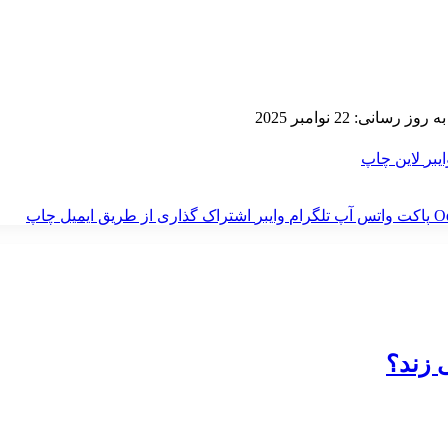
ز رسانی: 22 نوامبر 2025
ایبر
لاین
چاپ
‫O
پاکت
واتس آپ
تلگرام
وایبر
اشتراک گذاری از طریق ایمیل
چاپ
 زند؟