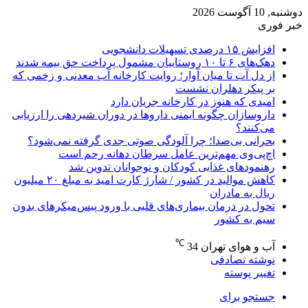
دوشنبه, 10 آگوست 2026
خبر فوری
افزایش ۱۵ درصدی تسهیلات دانشجویی
دهک‌های ۶ تا ۱۰ روستاییان مشمول پرداخت حق بیمه شدند
از دل آب تا میان آوار؛ روایت کارخانه آب معدنی و زخمی که
بر پیکر دهلران نشست
امیدی که هنوز در کارخانه جریان دارد
داروسازان چگونه ایمنی داروها در دوران شیردهی را ارزیابی
می‌کنند؟
بحرانی بی‌صدا؛ چرا آلودگی صوتی جدی گرفته نمی‌شود؟
اچ‌پی‌وی مهم‌ترین عامل سرطان دهانه رحم است
رهنمودهای غذایی کودکان و نوجوانان تدوین شد
کاهش موالید در کشور / شارژ کارت امید به مبلغ ۲۰ میلیون
ریال به مادران
تحول در درمان بیماری‌های قلبی با ورود پیس‌میکرهای بدون
سیم به کشور
℃
آب و هوای تهران
34
نوشته تصادفی
تغییر پوسته
جستجو برای