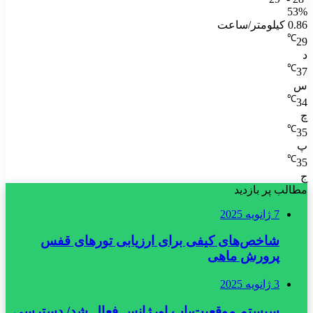
53%
0.86 کیلومتر/ساعت
℃
29
د
℃
37
س
℃
34
چ
℃
35
پ
℃
35
ج
مطالب پر بازدید
7 ژانویه 2025
شاخص‌های کیفی برای ارزیابی تورهای قفس
پرورش ماهی
3 ژانویه 2025
سیستم موقعیت‌یاب اورژانس فعال شد/ دسترسی