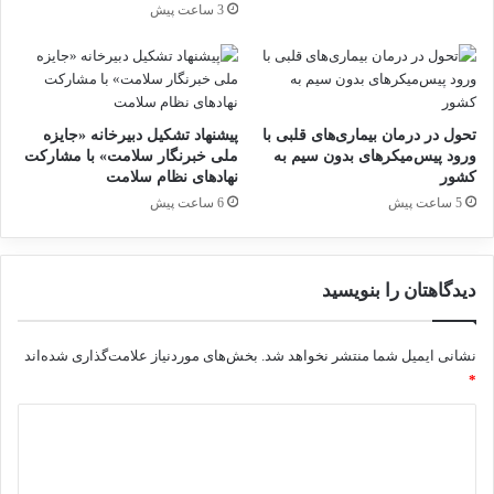
ت
ی
3 ساعت پیش
ه
ب
جلسه هم‌اندیشی تشکل‌های
آ
ر
ی
گ
تجهیزات پزشکی و آزمایشگاهی
ن
ز
د
ا
عضو فدراسیون اقتصاد سلامت
تحول در درمان بیماری‌های قلبی با
پیشنهاد تشکیل دبیرخانه «جایزه
ه
ر
ورود پیس‌میکرهای بدون سیم به
ملی خبرنگار سلامت» با مشارکت
برگزار شد.
ا
ش
کشور
نهادهای نظام سلامت
د
د
29 نوامبر 2024
5 ساعت پیش
6 ساعت پیش
ا
م
ه
د
دیدگاهتان را بنویسید
ا
ر
د
نشانی ایمیل شما منتشر نخواهد شد.
بخش‌های موردنیاز علامت‌گذاری شده‌اند
*
د
ی
د