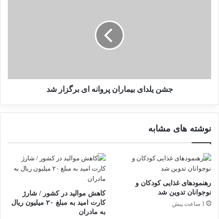
تداوم آن نقش دارند. بنابراین پیشگیری از خشونت
ن
ش
ز
ن
نیازمند رویکردی جامع و هماهنگ در سطوح مختلف
ا
ی
فردی و اجتماعی است.
د
ل
ر
د
ک
ا
نوشته های مشابه
ش
ی
و
ب
ر
ی
جشن یلدای بیماران پروانه ای برگزار شد
سیستم موقعیت‌یاب اورژانس فعال
ت
م
ا
ا
شد/ دسترسی به آدرس
س
ر
نوشته های مشابه
ه
ا
تماس‌گیرندگان ۱۱۵
ت
ن
3 ژانویه 2025
ا
پ
چ
ر
ه
و
ا
ا
رهنمودهای غذایی کودکان و
ر
ن
نوجوانان تدوین شد
کاهش موالید در کشور / شارژ
ه
ه
کارت امید به مبلغ ۲۰ میلیون ریال
1 ساعت پیش
ف
ا
به مادران