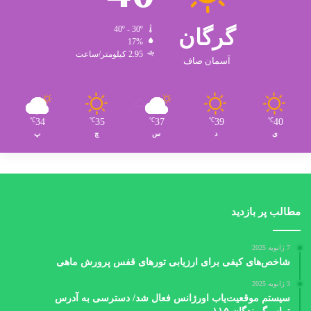
گرگان
40º - 30º
17%
2.95 کیلومتر/ساعت
آسمان صاف
34
35
37
39
40
℃
℃
℃
℃
℃
ی
د
س
چ
پ
مطالب پر بازدید
7 ژانویه 2025
شاخص‌های کیفی برای ارزیابی تورهای قفس پرورش ماهی
3 ژانویه 2025
سیستم موقعیت‌یاب اورژانس فعال شد/ دسترسی به آدرس