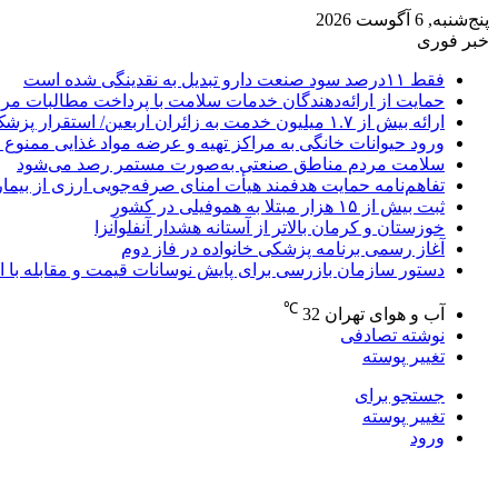
پنج‌شنبه, 6 آگوست 2026
خبر فوری
فقط ۱۱‌درصد سود صنعت دارو تبدیل به نقدینگی شده است
حمایت از ارائه‌دهندگان خدمات سلامت با پرداخت مطالبات مر
ارائه بیش از ۱.۷ میلیون خدمت به زائران اربعین/ استقرار پزشک خانواده در ۶۴ شهرستان
ورود حیوانات خانگی به مراکز تهیه و عرضه مواد غذایی ممنوع 
سلامت مردم مناطق صنعتی به‌صورت مستمر رصد می‌شود
تفاهم‌نامه حمایت هدفمند هیأت امنای صرفه‌جویی ارزی از بیما
ثبت بیش از ۱۵ هزار مبتلا به هموفیلی در کشور
خوزستان و کرمان بالاتر از آستانه هشدار آنفلوآنزا
آغاز رسمی برنامه پزشکی خانواده در فاز دوم
دستور سازمان بازرسی برای پایش نوسانات قیمت و مقابله با انح
℃
آب و هوای تهران
32
نوشته تصادفی
تغییر پوسته
جستجو برای
تغییر پوسته
ورود