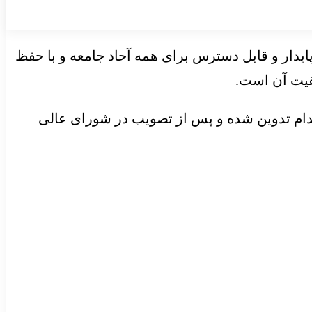
ایدار و قابل دسترس برای همه آحاد جامعه و با حفظ
فیت آن است.
 کرد: سند راهبرد ملی بهبود کیفیت آب آشامیدنی (۱۴۰۵–۱۴۱۰) در قالب ۵ هدف، ۱۲ راهبرد و ۵۶ اقدام تدوین شده و پس از تصویب در شورای عالی