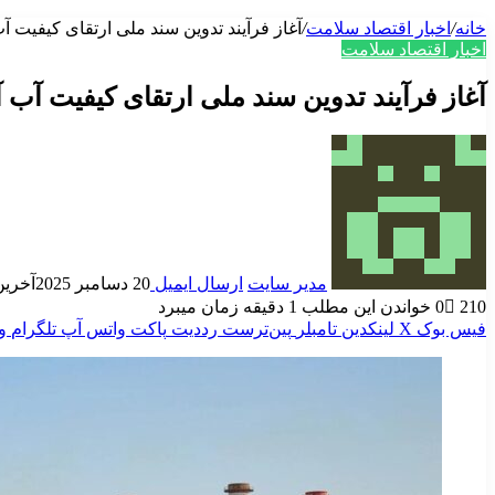
خانه
/
اخبار اقتصاد سلامت
/
آغاز فرآیند تدوین سند ملی ارتقای کیفیت 
اخبار اقتصاد سلامت
آغاز فرآیند تدوین سند ملی ارتقای کیفیت آب
مدیر سایت
ارسال ایمیل
20 دسامبر 2025
آخرین به
210
0
خواندن این مطلب 1 دقیقه زمان میبرد
فیس بوک
X
لینکدین
‫تامبلر
‫پین‌ترست
‫رددیت
پاکت
واتس آپ
تلگرام
و