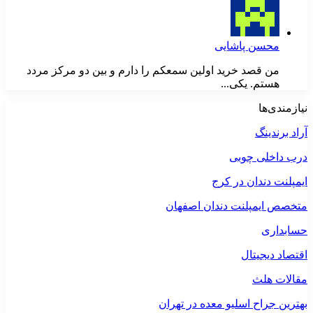
محسن پاشایی
من قصد خرید اولین سمعکم را دارم و بین دو مرکز مردد
هستم. یکی...
نیازمندی‌ها
آراد برندینگ
درب داخلی چوبی
ایمپلنت دندان در کرج
متخصص ایمپلنت دندان اصفهان
حسابداری
اقتصاد دیجیتال
مقالات هلث
بهترین جراح اسلیو معده در تهران