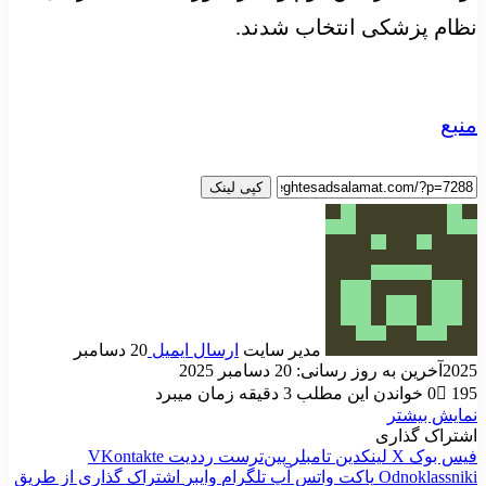
نظام پزشکی انتخاب شدند.
منبع
کپی لینک
مدیر سایت
ارسال ایمیل
20 دسامبر
2025
آخرین به روز رسانی: 20 دسامبر 2025
195
0
خواندن این مطلب 3 دقیقه زمان میبرد
نمایش بیشتر
اشتراک گذاری
فیس بوک
X
لینکدین
‫تامبلر
‫پین‌ترست
‫رددیت
‫VKontakte
‫Odnoklassniki
پاکت
واتس آپ
تلگرام
وایبر
اشتراک گذاری از طریق