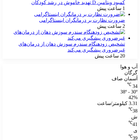
کمبود ویتامین D تهدید خاموش در رشد کودکان
1 ساعت پیش
ضرورت نظارت بر درمانگران اینستاگرامی
2 ساعت پیش
تشخیص زودهنگام سندرم سوزش دهان از درمان‌های
غیرضروری پیشگیری می‌کند
20 ساعت پیش
آب و هوا
گرگان
آسمان صاف
℃
34
38º - 30º
42%
3.31 کیلومتر/ساعت
℃
38
ش
℃
41
ی
℃
39