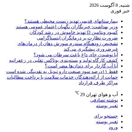
شنبه, 8 آگوست 2026
خبر فوری
بیمارستانهای قدیمی تهدید زیست محیطی هستند؟
وزیر بهداشت: خبرنگاران نگهبان اعتماد عمومی هستند
کمبود ویتامین D تهدید خاموش در رشد کودکان
ضرورت نظارت بر درمانگران اینستاگرامی
تشخیص زودهنگام سندرم سوزش دهان از درمان‌های
غیرضروری پیشگیری می‌کند
آیا نوشیدن چای داغ باعث سرطان می شود؟
کشف کارگاه تولید و بسته‌بندی بوتاکس تقلبی در زعفرانیه
آیا آب گازدار برای دندان‌ها مضر است؟
فقط ۱۱‌درصد سود صنعت دارو تبدیل به نقدینگی شده است
حمایت از ارائه‌دهندگان خدمات سلامت با پرداخت مطالبات
مراکز طرف قرارداد
℃
آب و هوای تهران
29
نوشته تصادفی
تغییر پوسته
جستجو برای
تغییر پوسته
ورود