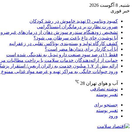
شنبه, 8 آگوست 2026
خبر فوری
کمبود ویتامین D تهدید خاموش در رشد کودکان
ضرورت نظارت بر درمانگران اینستاگرامی
تشخیص زودهنگام سندرم سوزش دهان از درمان‌های غیرضرور
آیا نوشیدن چای داغ باعث سرطان می شود؟
کشف کارگاه تولید و بسته‌بندی بوتاکس تقلبی در زعفرانیه
آیا آب گازدار برای دندان‌ها مضر است؟
فقط ۱۱‌درصد سود صنعت دارو تبدیل به نقدینگی شده است
حمایت از ارائه‌دهندگان خدمات سلامت با پرداخت مطالبات مر
ارائه بیش از ۱.۷ میلیون خدمت به زائران اربعین/ استقرار پزشک خانواده در ۶۴ شهرستان
ورود حیوانات خانگی به مراکز تهیه و عرضه مواد غذایی ممنوع 
℃
آب و هوای تهران
28
نوشته تصادفی
تغییر پوسته
جستجو برای
تغییر پوسته
ورود