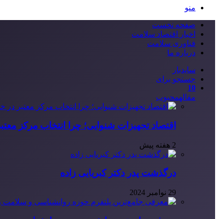
منو
صفحه نخست
اخبار اقتصاد سلامت
فناوری سلامت
درباره ما
سایدبار
جستجو برای
10
مقاله
محبوب
اقتصاد تجهیزات شنوایی؛ چرا انتخاب مرکز معتب
2 هفته پیش
درگذشت پدر دکتر کبریایی زاده
29 نوامبر 2024