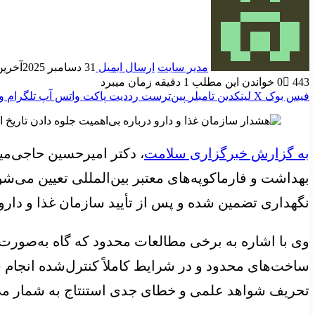
مدیر سایت
ارسال ایمیل
31 دسامبر 2025
آخرین به
443
0
خواندن این مطلب 1 دقیقه زمان میبرد
فیس بوک
X
لینکدین
‫تامبلر
‫پین‌ترست
‫رددیت
پاکت
واتس آپ
تلگرام
و
به گزارش خبرگزاری سلامت
، دکتر امیرحسین حاجی‌میر
بهداشت و فارماکوپه‌های معتبر بین‌المللی تعیین می‌
نگهداری تضمین شده و پس از تأیید سازمان غذا و دارو 
وی با اشاره به برخی مطالعات محدود که گاه به‌صورت
ساخت‌های محدود و در شرایط کاملاً کنترل‌شده انجام ش
تحریف شواهد علمی و خطای جدی استنتاج به شمار می