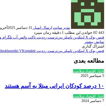
مدیر سایت
ارسال ایمیل
31 دسامبر 2025
آخرین به
443
0
خواندن این مطلب 1 دقیقه زمان میبرد
فیس بوک
X
لینکدین
‫تامبلر
‫پین‌ترست
‫رددیت
پاکت
واتس آپ
تلگرام
و
نمایش بیشتر
اشتراک گذاری
فیس بوک
X
لینکدین
‫تامبلر
‫پین‌ترست
‫رددیت
‫VKontakte
dnoklassniki
مطالعه بعدی
اخبار اقتصاد سلامت
5 سپتامبر 2025
۱۰ درصد کودکان ایرانی مبتلا به آسم هستند
اخبار اقتصاد سلامت
7 دسامبر 2024