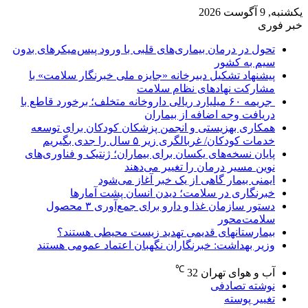
یکشنبه, 9 آگوست 2026
خبر فوری
تحول در درمان بیماری‌های قلبی با ورود پیس‌میکرهای بدون
سیم به کشور
پیشنهاد تشکیل دبیرخانه «جایزه ملی خبرنگار سلامت» با
مشارکت نهادهای نظام سلامت
جریمه ۶۰ میلیارد ریالی داروخانه متخلف؛ برخورد قاطع با
دریافت وجه اضافه از بیماران
همکاری بهزیستی و انجمن پزشکان کودکان برای توسعه
خدمات کودکان/ غربالگری زیر ۵ سال را جدی بگیریم
پایان نسخه‌های یکسان برای بیماران؛ ژنتیک و فناوری‌های
نوین مسیر درمان را تغییر می‌دهند
ایمنی بیمار گاهی از یک خبر آغاز می‌شود
خبرنگاری در سلامت؛ دیدن انسان پشت آمارها
دستور سازمان غذا و دارو برای جمع‌آوری ۳ محصول
سلامت‌محور
بیمارستانهای قدیمی تهدید زیست محیطی هستند؟
وزیر بهداشت: خبرنگاران نگهبان اعتماد عمومی هستند
℃
آب و هوای تهران
32
نوشته تصادفی
تغییر پوسته