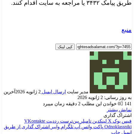
طریق پیامک ۳۴۳۲ یا مراجعه به سایت اقدام کنند.
منبع
کپی لینک
مدیر سایت
ارسال ایمیل
2 ژانویه 2026
آخرین
به روز رسانی: 2 ژانویه 2026
141
0
خواندن این مطلب 2 دقیقه زمان میبرد
نمایش بیشتر
اشتراک گذاری
فیس بوک
X
لینکدین
‫تامبلر
‫پین‌ترست
‫رددیت
‫VKontakte
‫Odnoklassniki
پاکت
واتس آپ
تلگرام
وایبر
اشتراک گذاری از طریق
ایمیل
چاپ