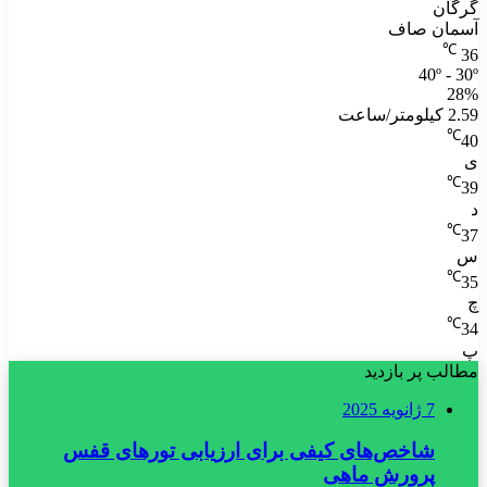
گرگان
آسمان صاف
℃
36
40º - 30º
28%
2.59 کیلومتر/ساعت
℃
40
ی
℃
39
د
℃
37
س
℃
35
چ
℃
34
پ
مطالب پر بازدید
7 ژانویه 2025
شاخص‌های کیفی برای ارزیابی تورهای قفس
پرورش ماهی