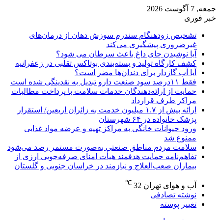
جمعه, 7 آگوست 2026
خبر فوری
تشخیص زودهنگام سندرم سوزش دهان از درمان‌های
غیرضروری پیشگیری می‌کند
آیا نوشیدن چای داغ باعث سرطان می شود؟
کشف کارگاه تولید و بسته‌بندی بوتاکس تقلبی در زعفرانیه
آیا آب گازدار برای دندان‌ها مضر است؟
فقط ۱۱‌درصد سود صنعت دارو تبدیل به نقدینگی شده است
حمایت از ارائه‌دهندگان خدمات سلامت با پرداخت مطالبات
مراکز طرف قرارداد
ارائه بیش از ۱.۷ میلیون خدمت به زائران اربعین/ استقرار
پزشک خانواده در ۶۴ شهرستان
ورود حیوانات خانگی به مراکز تهیه و عرضه مواد غذایی
ممنوع شد
سلامت مردم مناطق صنعتی به‌صورت مستمر رصد می‌شود
تفاهم‌نامه حمایت هدفمند هیأت امنای صرفه‌جویی ارزی از
بیماران صعب‌العلاج و نیازمند در خراسان جنوبی و گلستان
℃
آب و هوای تهران
32
نوشته تصادفی
تغییر پوسته