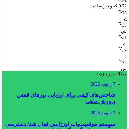
62%
0.72 کیلومتر/ساعت
℃
28
ج
℃
38
ش
℃
41
ی
℃
39
د
℃
35
س
مطالب پر بازدید
7 ژانویه 2025
شاخص‌های کیفی برای ارزیابی تورهای قفس
پرورش ماهی
3 ژانویه 2025
سیستم موقعیت‌یاب اورژانس فعال شد/ دسترسی