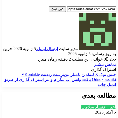
کپی لینک
مدیر سایت
ارسال ایمیل
5 ژانویه 2026
آخرین
به روز رسانی: 5 ژانویه 2026
255
0
خواندن این مطلب 2 دقیقه زمان میبرد
نمایش بیشتر
اشتراک گذاری
فیس بوک
X
لینکدین
‫تامبلر
‫پین‌ترست
‫رددیت
‫VKontakte
‫Odnoklassniki
پاکت
واتس آپ
تلگرام
وایبر
اشتراک گذاری از طریق
ایمیل
چاپ
مطالعه بعدی
اخبار اقتصاد سلامت
5 اکتبر 2025