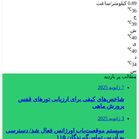
0.89 کیلومتر/ساعت
℃
36
ج
℃
39
ش
℃
40
ی
℃
40
د
℃
34
س
مطالب پر بازدید
7 ژانویه 2025
شاخص‌های کیفی برای ارزیابی تورهای قفس
پرورش ماهی
3 ژانویه 2025
سیستم موقعیت‌یاب اورژانس فعال شد/ دسترسی
به آدرس تماس‌گیرندگان ۱۱۵