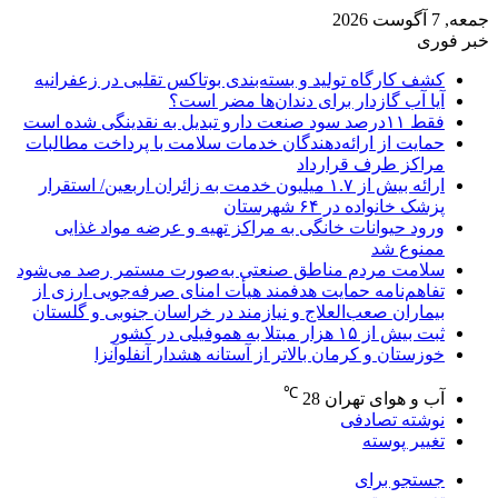
جمعه, 7 آگوست 2026
خبر فوری
کشف کارگاه تولید و بسته‌بندی بوتاکس تقلبی در زعفرانیه
آیا آب گازدار برای دندان‌ها مضر است؟
فقط ۱۱‌درصد سود صنعت دارو تبدیل به نقدینگی شده است
حمایت از ارائه‌دهندگان خدمات سلامت با پرداخت مطالبات
مراکز طرف قرارداد
ارائه بیش از ۱.۷ میلیون خدمت به زائران اربعین/ استقرار
پزشک خانواده در ۶۴ شهرستان
ورود حیوانات خانگی به مراکز تهیه و عرضه مواد غذایی
ممنوع شد
سلامت مردم مناطق صنعتی به‌صورت مستمر رصد می‌شود
تفاهم‌نامه حمایت هدفمند هیأت امنای صرفه‌جویی ارزی از
بیماران صعب‌العلاج و نیازمند در خراسان جنوبی و گلستان
ثبت بیش از ۱۵ هزار مبتلا به هموفیلی در کشور
خوزستان و کرمان بالاتر از آستانه هشدار آنفلوآنزا
℃
آب و هوای تهران
28
نوشته تصادفی
تغییر پوسته
جستجو برای