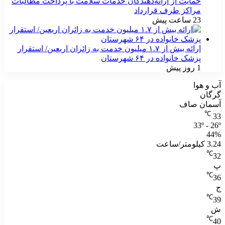
حمایت از ارائه‌دهندگان خدمات سلامت با پرداخت مطالبات
مراکز طرف قرارداد
23 ساعت پیش
ارائه بیش از ۱.۷ میلیون خدمت به زائران اربعین/ استقرار
پزشک خانواده در ۶۴ شهرستان
1 روز پیش
آب و هوا
گرگان
آسمان صاف
℃
33
33º - 26º
44%
3.24 کیلومتر/ساعت
℃
32
پ
℃
36
ج
℃
39
ش
℃
40