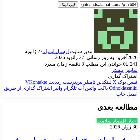
کپی لینک
مدیر سایت
ارسال ایمیل
27 ژانویه
2026
آخرین به روز رسانی: 27 ژانویه 2026
241
0
خواندن این مطلب 3 دقیقه زمان میبرد
نمایش بیشتر
اشتراک گذاری
فیس بوک
X
لینکدین
‫تامبلر
‫پین‌ترست
‫رددیت
‫VKontakte
‫Odnoklassniki
پاکت
واتس آپ
تلگرام
وایبر
اشتراک گذاری از طریق
ایمیل
چاپ
مطالعه بعدی
اخبار اقتصاد سلامت
30 ژوئن 2026