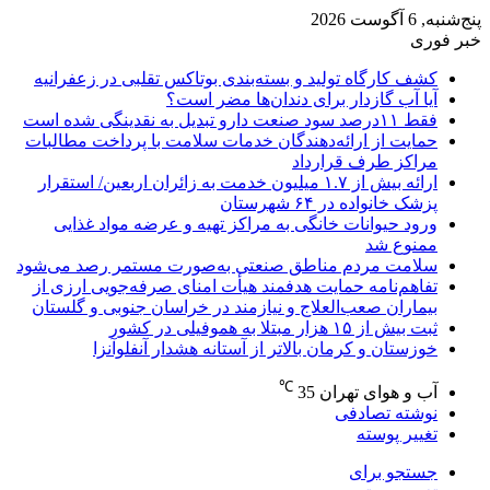
پنج‌شنبه, 6 آگوست 2026
خبر فوری
کشف کارگاه تولید و بسته‌بندی بوتاکس تقلبی در زعفرانیه
آیا آب گازدار برای دندان‌ها مضر است؟
فقط ۱۱‌درصد سود صنعت دارو تبدیل به نقدینگی شده است
حمایت از ارائه‌دهندگان خدمات سلامت با پرداخت مطالبات
مراکز طرف قرارداد
ارائه بیش از ۱.۷ میلیون خدمت به زائران اربعین/ استقرار
پزشک خانواده در ۶۴ شهرستان
ورود حیوانات خانگی به مراکز تهیه و عرضه مواد غذایی
ممنوع شد
سلامت مردم مناطق صنعتی به‌صورت مستمر رصد می‌شود
تفاهم‌نامه حمایت هدفمند هیأت امنای صرفه‌جویی ارزی از
بیماران صعب‌العلاج و نیازمند در خراسان جنوبی و گلستان
ثبت بیش از ۱۵ هزار مبتلا به هموفیلی در کشور
خوزستان و کرمان بالاتر از آستانه هشدار آنفلوآنزا
℃
آب و هوای تهران
35
نوشته تصادفی
تغییر پوسته
جستجو برای