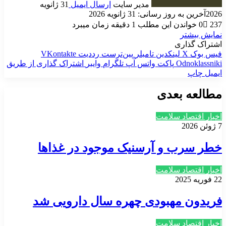
مدیر سایت
ارسال ایمیل
31 ژانویه
2026
آخرین به روز رسانی: 31 ژانویه 2026
237
0
خواندن این مطلب 1 دقیقه زمان میبرد
نمایش بیشتر
اشتراک گذاری
فیس بوک
X
لینکدین
‫تامبلر
‫پین‌ترست
‫رددیت
‫VKontakte
‫Odnoklassniki
پاکت
واتس آپ
تلگرام
وایبر
اشتراک گذاری از طریق
ایمیل
چاپ
مطالعه بعدی
اخبار اقتصاد سلامت
7 ژوئن 2026
خطر سرب و آرسنیک موجود در غذاها
اخبار اقتصاد سلامت
22 فوریه 2025
فریدون مهبودی چهره سال دارویی شد
اخبار اقتصاد سلامت