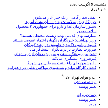
یکشنبه, 9 آگوست 2026
خبر فوری
ایمنی بیمار گاهی از یک خبر آغاز می‌شود
خبرنگاری در سلامت؛ دیدن انسان پشت آمارها
دستور سازمان غذا و دارو برای جمع‌آوری ۳ محصول
سلامت‌محور
بیمارستانهای قدیمی تهدید زیست محیطی هستند؟
وزیر بهداشت: خبرنگاران نگهبان اعتماد عمومی هستند
کمبود ویتامین D تهدید خاموش در رشد کودکان
ضرورت نظارت بر درمانگران اینستاگرامی
تشخیص زودهنگام سندرم سوزش دهان از درمان‌های
غیرضروری پیشگیری می‌کند
آیا نوشیدن چای داغ باعث سرطان می شود؟
کشف کارگاه تولید و بسته‌بندی بوتاکس تقلبی در زعفرانیه
℃
آب و هوای تهران
29
نوشته تصادفی
تغییر پوسته
جستجو برای
تغییر پوسته
ورود