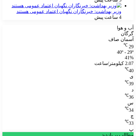
وزیر بهداشت: خبرنگاران نگهبان اعتماد عمومی هستند
4 ساعت پیش
آب و هوا
گرگان
آسمان صاف
℃
29
40º - 29º
41%
2.07 کیلومتر/ساعت
℃
40
ی
℃
39
د
℃
36
س
℃
34
چ
℃
33
پ
مطالب پر بازدید