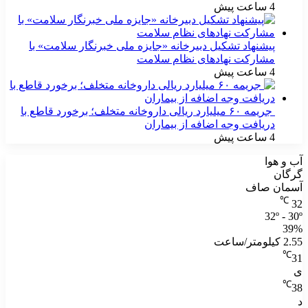
4 ساعت پیش
پیشنهاد تشکیل دبیرخانه «جایزه ملی خبرنگار سلامت» با
مشارکت نهادهای نظام سلامت
4 ساعت پیش
جریمه ۶۰ میلیارد ریالی داروخانه متخلف؛ برخورد قاطع با
دریافت وجه اضافه از بیماران
4 ساعت پیش
آب و هوا
گرگان
آسمان صاف
℃
32
32º - 30º
39%
2.55 کیلومتر/ساعت
℃
31
ی
℃
38
د