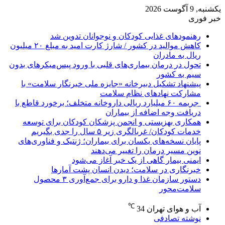
یکشنبه, 9 آگوست 2026
خبر فوری
رهنمودهای غذایی کودکان و نوجوانان تدوین شد
کاهش موالید در کشور / شارژ کارت امید به مبلغ ۲۰ میلیون
ریال به مادران
تحول در درمان بیماری‌های قلبی با ورود پیس‌میکرهای بدون
سیم به کشور
پیشنهاد تشکیل دبیرخانه «جایزه ملی خبرنگار سلامت» با
مشارکت نهادهای نظام سلامت
جریمه ۶۰ میلیارد ریالی داروخانه متخلف؛ برخورد قاطع با
دریافت وجه اضافه از بیماران
همکاری بهزیستی و انجمن پزشکان کودکان برای توسعه
خدمات کودکان/ غربالگری زیر ۵ سال را جدی بگیریم
پایان نسخه‌های یکسان برای بیماران؛ ژنتیک و فناوری‌های
نوین مسیر درمان را تغییر می‌دهند
ایمنی بیمار گاهی از یک خبر آغاز می‌شود
خبرنگاری در سلامت؛ دیدن انسان پشت آمارها
دستور سازمان غذا و دارو برای جمع‌آوری ۳ محصول
سلامت‌محور
℃
آب و هوای تهران
34
نوشته تصادفی