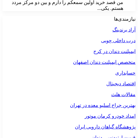
من قصد خرید اولین سمعکم را دارم و بین دو مرکز مردد
هستم. یکی...
نیازمندی‌ها
آراد برندینگ
درب داخلی چوبی
ایمپلنت دندان در کرج
متخصص ایمپلنت دندان اصفهان
حسابداری
اقتصاد دیجیتال
مقالات هلث
بهترین جراح اسلیو معده در تهران
امداد خودرو کرمان موتور
پژوهشگاه گیاهان دارویی ایران
قیمت ارتودنسی دندان