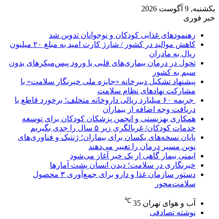
یکشنبه, 9 آگوست 2026
خبر فوری
رهنمودهای غذایی کودکان و نوجوانان تدوین شد
کاهش موالید در کشور / شارژ کارت امید به مبلغ ۲۰ میلیون
ریال به مادران
تحول در درمان بیماری‌های قلبی با ورود پیس‌میکرهای بدون
سیم به کشور
پیشنهاد تشکیل دبیرخانه «جایزه ملی خبرنگار سلامت» با
مشارکت نهادهای نظام سلامت
جریمه ۶۰ میلیارد ریالی داروخانه متخلف؛ برخورد قاطع با
دریافت وجه اضافه از بیماران
همکاری بهزیستی و انجمن پزشکان کودکان برای توسعه
خدمات کودکان/ غربالگری زیر ۵ سال را جدی بگیریم
پایان نسخه‌های یکسان برای بیماران؛ ژنتیک و فناوری‌های
نوین مسیر درمان را تغییر می‌دهند
ایمنی بیمار گاهی از یک خبر آغاز می‌شود
خبرنگاری در سلامت؛ دیدن انسان پشت آمارها
دستور سازمان غذا و دارو برای جمع‌آوری ۳ محصول
سلامت‌محور
℃
آب و هوای تهران
35
نوشته تصادفی