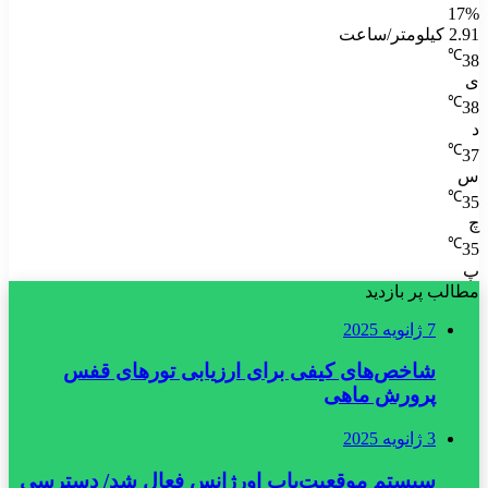
17%
2.91 کیلومتر/ساعت
℃
38
ی
℃
38
د
℃
37
س
℃
35
چ
℃
35
پ
مطالب پر بازدید
7 ژانویه 2025
شاخص‌های کیفی برای ارزیابی تورهای قفس
پرورش ماهی
3 ژانویه 2025
سیستم موقعیت‌یاب اورژانس فعال شد/ دسترسی