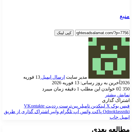
منبع
کپی لینک
مدیر سایت
ارسال ایمیل
13 فوریه
2026
آخرین به روز رسانی: 13 فوریه 2026
350
0
خواندن این مطلب 1 دقیقه زمان میبرد
نمایش بیشتر
اشتراک گذاری
فیس بوک
X
لینکدین
‫تامبلر
‫پین‌ترست
‫رددیت
‫VKontakte
‫Odnoklassniki
پاکت
واتس آپ
تلگرام
وایبر
اشتراک گذاری از طریق
ایمیل
چاپ
مطالعه بعدی