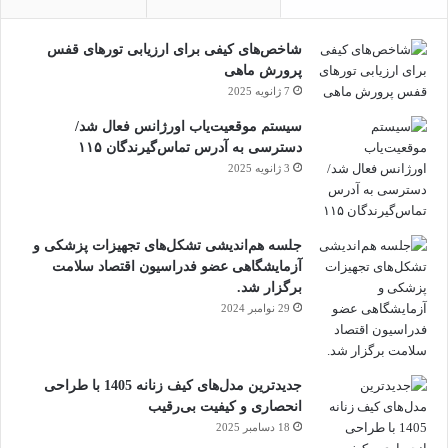
ملی می‌انجامد که در بستر پژوهش‌های
نوین و استانداردهای جهانی مورد ارزیابی و
شاخص‌های کیفی برای ارزیابی تورهای قفس
تعالی قرار گیرد.
پرورش ماهی
7 ژانویه 2025
رضایی‌زاده گفت: از تمامی دانشکده‌ها و مراکز
سیستم موقعیت‌یاب اورژانس فعال شد/
مرتبط انتظار می‌رود با رویکردی مأموریت‌گرا و در
دسترسی به آدرس تماس‌گیرندگان ۱۱۵
3 ژانویه 2025
چارچوب اهداف تعیین‌شده این شبکه، پیشنهادهای
عملیاتی و پروپوزال‌های خود را ارائه دهند.
جلسه هم‌اندیشی تشکل‌های تجهیزات پزشکی و
محورهای فعالیت شبکه به‌زودی به صورت رسمی و
آزمایشگاهی عضو فدراسیون اقتصاد سلامت
مدون اعلام خواهد شد تا مبنای تمامی اقدامات آتی
برگزار شد.
29 نوامبر 2024
قرار گیرد.
به گفته رییس مرکز طب ایرانی و مکمل، شبکه
جدیدترین مدل‌های کیف زنانه 1405 با طراحی
انحصاری و کیفیت بی‌رقیب
ملی پژوهش و فناوری طب ایرانی، عهده‌دار
18 دسامبر 2025