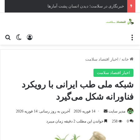
خبرنگاری در سلامت؛ دیدن انسان پشت آمارها
منو
ورود
تغییر پو
جس
خانه
/
اخبار اقتصاد سلامت
اخبار اقتصاد سلامت
شبکه ملی طب ایرانی با رویکرد
فناورانه شکل می‌گیرد
مدیر سایت
ا
14 فوریه 2026
آخرین به روز رسانی: 14 فوریه 2026
ر
0
258
خواندن این مطلب 2 دقیقه زمان میبرد
س
ا