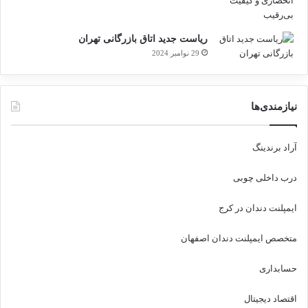
ساماندهی پژوهش‌های بنیادی و کاربردی، توسعه
فناوری‌های مرتبط، استانداردسازی، آموزش‌های
ریاست جدید اتاق بازرگانی تهران
تخصصی و ایجاد پیوند مؤثر بین دانشگاه، صنعت و
29 نوامبر 2024
بازار در حوزه طب ایرانی، داروسازی سنتی و
گیاهان دارویی خواهد بود.
نیازمندی‌ها
منبع
آراد برندینگ
درب داخلی چوبی
کپی لینک
ایمپلنت دندان در کرج
متخصص ایمپلنت دندان اصفهان
حسابداری
اقتصاد دیجیتال