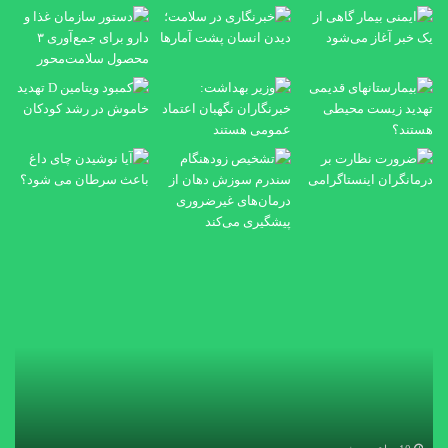
خبرنگاری
دست
در
ساز
سلامت؛
غذا
دیدن
و
انسان
دار
پشت
برا
آمارها
جمع
۳