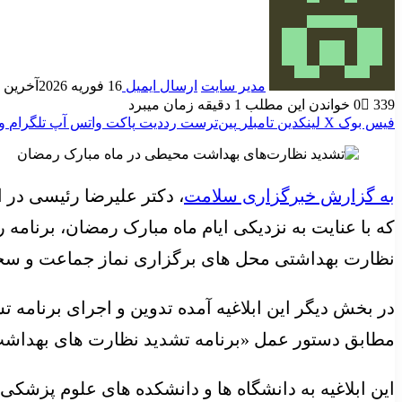
مدیر سایت
ارسال ایمیل
16 فوریه 2026
آخرین به رو
339
0
خواندن این مطلب 1 دقیقه زمان میبرد
فیس بوک
X
لینکدین
‫تامبلر
‫پین‌ترست
‫رددیت
پاکت
واتس آپ
تلگرام
و
به گزارش خبرگزاری سلامت
که با عنایت به نزدیکی ایام ماه مبارک رمضان، برنامه
نظارت بهداشتی محل های برگزاری نماز جماعت و سخنر
در بخش دیگر این ابلاغیه آمده تدوین و اجرای برنامه 
مطابق دستور عمل «برنامه تشدید نظارت های بهداشت محیط در ماه 
این ابلاغیه به دانشگاه ها و دانشکده های علوم پزشکی