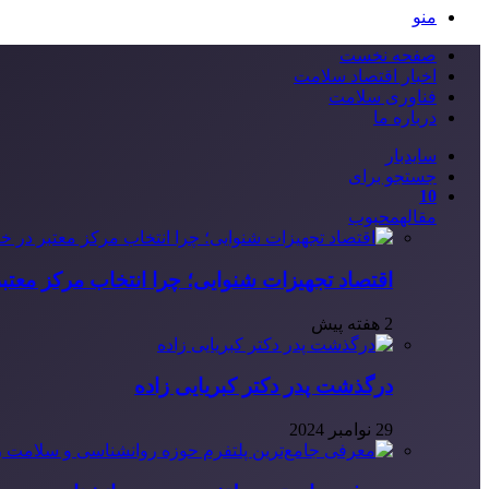
منو
صفحه نخست
اخبار اقتصاد سلامت
فناوری سلامت
درباره ما
سایدبار
جستجو برای
10
مقاله
محبوب
اقتصاد تجهیزات شنوایی؛ چرا انتخاب مرکز معتب
2 هفته پیش
درگذشت پدر دکتر کبریایی زاده
29 نوامبر 2024