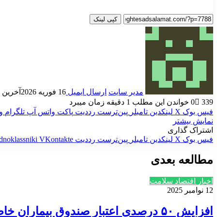
کپی لینک
مدیر سایت
ارسال ایمیل
16 فوریه 2026
آخرین به رو
339
0
خواندن این مطلب 1 دقیقه زمان میبرد
فیس بوک
X
لینکدین
‫تامبلر
‫پین‌ترست
‫رددیت
پاکت
واتس آپ
تلگرام
و
نمایش بیشتر
اشتراک گذاری
فیس بوک
X
لینکدین
‫تامبلر
‫پین‌ترست
‫رددیت
‫VKontakte
dnoklassniki
مطالعه بعدی
اخبار اقتصاد سلامت
12 نوامبر 2025
افزایش ۵۰ درصدی اعتبار صندوق بیماران خاص و استقرار برنامه پزشکی خانواده از اقدامات مهم وزارت بهداشت