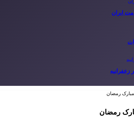
مت ایران
ات
 زعفرانیه
مبارک رمضان
ارک رمضان