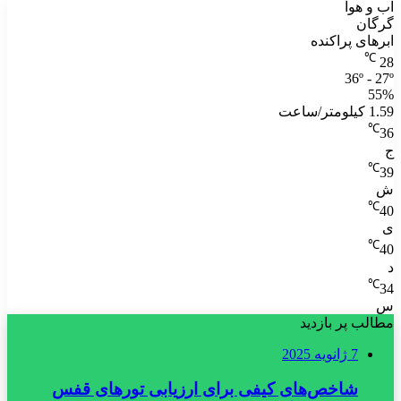
آب و هوا
گرگان
ابرهای پراکنده
℃
28
36º - 27º
55%
1.59 کیلومتر/ساعت
℃
36
ج
℃
39
ش
℃
40
ی
℃
40
د
℃
34
س
مطالب پر بازدید
7 ژانویه 2025
شاخص‌های کیفی برای ارزیابی تورهای قفس