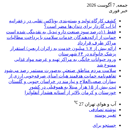
جمعه, 7 آگوست 2026
خبر فوری
کشف کارگاه تولید و بسته‌بندی بوتاکس تقلبی در زعفرانیه
آیا آب گازدار برای دندان‌ها مضر است؟
فقط ۱۱‌درصد سود صنعت دارو تبدیل به نقدینگی شده است
حمایت از ارائه‌دهندگان خدمات سلامت با پرداخت مطالبات
مراکز طرف قرارداد
ارائه بیش از ۱.۷ میلیون خدمت به زائران اربعین/ استقرار
پزشک خانواده در ۶۴ شهرستان
ورود حیوانات خانگی به مراکز تهیه و عرضه مواد غذایی
ممنوع شد
سلامت مردم مناطق صنعتی به‌صورت مستمر رصد می‌شود
تفاهم‌نامه حمایت هدفمند هیأت امنای صرفه‌جویی ارزی از
بیماران صعب‌العلاج و نیازمند در خراسان جنوبی و گلستان
ثبت بیش از ۱۵ هزار مبتلا به هموفیلی در کشور
خوزستان و کرمان بالاتر از آستانه هشدار آنفلوآنزا
℃
آب و هوای تهران
27
نوشته تصادفی
تغییر پوسته
جستجو برای