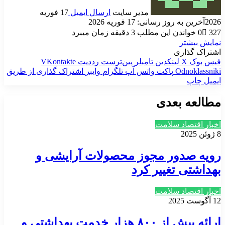
مدیر سایت
ارسال ایمیل
17 فوریه
2026
آخرین به روز رسانی: 17 فوریه 2026
327
0
خواندن این مطلب 3 دقیقه زمان میبرد
نمایش بیشتر
اشتراک گذاری
فیس بوک
X
لینکدین
‫تامبلر
‫پین‌ترست
‫رددیت
‫VKontakte
‫Odnoklassniki
پاکت
واتس آپ
تلگرام
وایبر
اشتراک گذاری از طریق
ایمیل
چاپ
مطالعه بعدی
اخبار اقتصاد سلامت
8 ژوئن 2025
رویه صدور مجوز محصولات آرایشی و
بهداشتی تغییر کرد
اخبار اقتصاد سلامت
12 آگوست 2025
ارائه بیش از ۸۰۰ هزار خدمت بهداشتی و