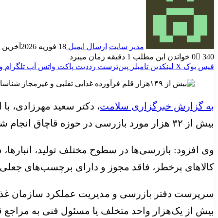
مدیر سایت
ارسال ایمیل
18 فوریه 2026
آخرین به رو
340
0
خواندن این مطلب 1 دقیقه زمان میبرد
فیس بوک
X
لینکدین
‫تامبلر
‫پین‌ترست
‫رددیت
پاکت
واتس آپ
تلگرام
و
به گزارش خبرگزاری سلامت
بیش از ۳۲ هزار مورد بازرسی در حوزه قاچاق انجام شده و در نتیجه آن، نزدیک به ۱۹ هزار تُن انواع کالاهای غذایی و آشامیدنی غیرمجاز و تقلبی توقیف شده است.
وی افزود: بازرسی‌ها در سطوح مختلف تولید، انبارها
کالاهای پرخطر، فاقد مجوز و دارای برچسب‌های جعلی
بیش از یک‌هزار واحد متخلف یا مسئول فنی به مراجع 