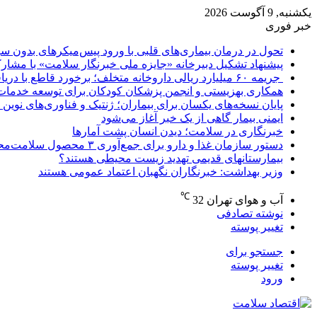
یکشنبه, 9 آگوست 2026
خبر فوری
تحول در درمان بیماری‌های قلبی با ورود پیس‌میکرهای بدون س
پیشنهاد تشکیل دبیرخانه «جایزه ملی خبرنگار سلامت» با مشا
جریمه ۶۰ میلیارد ریالی داروخانه متخلف؛ برخورد قاطع با دریافت وجه اضافه از بیماران
همکاری بهزیستی و انجمن پزشکان کودکان برای توسعه خدمات کودکان/ غربالگ
پایان نسخه‌های یکسان برای بیماران؛ ژنتیک و فناوری‌های نوین 
ایمنی بیمار گاهی از یک خبر آغاز می‌شود
خبرنگاری در سلامت؛ دیدن انسان پشت آمارها
دستور سازمان غذا و دارو برای جمع‌آوری ۳ محصول سلامت‌محور
بیمارستانهای قدیمی تهدید زیست محیطی هستند؟
وزیر بهداشت: خبرنگاران نگهبان اعتماد عمومی هستند
℃
آب و هوای تهران
32
نوشته تصادفی
تغییر پوسته
جستجو برای
تغییر پوسته
ورود