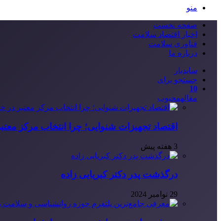
منو
صفحه نخست
اخبار اقتصاد سلامت
فناوری سلامت
درباره ما
سایدبار
جستجو برای
10
مقاله
محبوب
اقتصاد تجهیزات شنوایی؛ چرا انتخاب مرکز معتب
3 هفته پیش
درگذشت پدر دکتر کبریایی زاده
29 نوامبر 2024