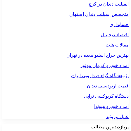
ایمپلنت دندان در کرج
متخصص ایمپلنت دندان اصفهان
حسابداری
اقتصاد دیجیتال
مقالات هلث
بهترین جراح اسلیو معده در تهران
امداد خودرو کرمان موتور
پژوهشگاه گیاهان دارویی ایران
قیمت ارتودنسی دندان
دستگاه کربوکسی تراپی
امداد خودرو هیوندا
عمل تیروئید
پربازدیدترین مطالب