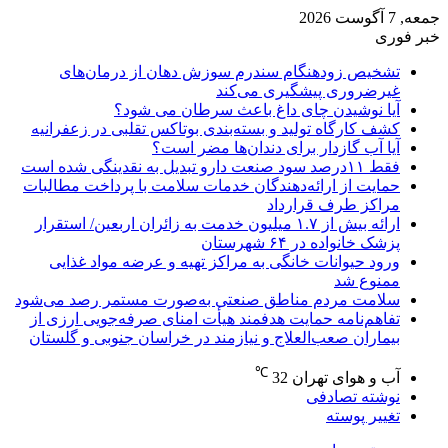
جمعه, 7 آگوست 2026
خبر فوری
تشخیص زودهنگام سندرم سوزش دهان از درمان‌های
غیرضروری پیشگیری می‌کند
آیا نوشیدن چای داغ باعث سرطان می شود؟
کشف کارگاه تولید و بسته‌بندی بوتاکس تقلبی در زعفرانیه
آیا آب گازدار برای دندان‌ها مضر است؟
فقط ۱۱‌درصد سود صنعت دارو تبدیل به نقدینگی شده است
حمایت از ارائه‌دهندگان خدمات سلامت با پرداخت مطالبات
مراکز طرف قرارداد
ارائه بیش از ۱.۷ میلیون خدمت به زائران اربعین/ استقرار
پزشک خانواده در ۶۴ شهرستان
ورود حیوانات خانگی به مراکز تهیه و عرضه مواد غذایی
ممنوع شد
سلامت مردم مناطق صنعتی به‌صورت مستمر رصد می‌شود
تفاهم‌نامه حمایت هدفمند هیأت امنای صرفه‌جویی ارزی از
بیماران صعب‌العلاج و نیازمند در خراسان جنوبی و گلستان
℃
آب و هوای تهران
32
نوشته تصادفی
تغییر پوسته