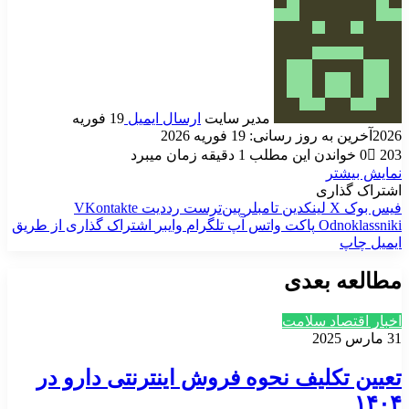
مدیر سایت
ارسال ایمیل
19 فوریه
2026
آخرین به روز رسانی: 19 فوریه 2026
203
0
خواندن این مطلب 1 دقیقه زمان میبرد
نمایش بیشتر
اشتراک گذاری
فیس بوک
X
لینکدین
‫تامبلر
‫پین‌ترست
‫رددیت
‫VKontakte
‫Odnoklassniki
پاکت
واتس آپ
تلگرام
وایبر
اشتراک گذاری از طریق
ایمیل
چاپ
مطالعه بعدی
اخبار اقتصاد سلامت
31 مارس 2025
تعیین تکلیف نحوه فروش اینترنتی دارو در
۱۴۰۴