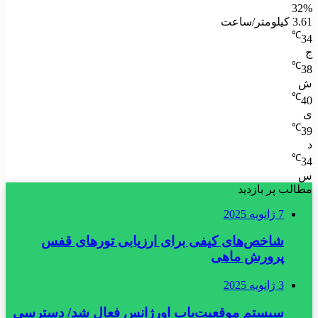
32%
3.61 کیلومتر/ساعت
℃
34
ج
℃
38
ش
℃
40
ی
℃
39
د
℃
34
س
مطالب پر بازدید
7 ژانویه 2025
شاخص‌های کیفی برای ارزیابی تورهای قفس
پرورش ماهی
3 ژانویه 2025
سیستم موقعیت‌یاب اورژانس فعال شد/ دسترسی