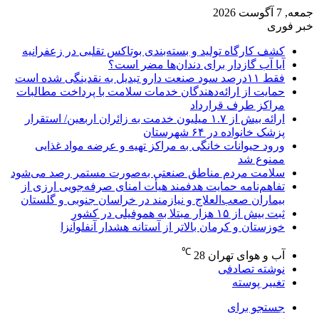
جمعه, 7 آگوست 2026
خبر فوری
کشف کارگاه تولید و بسته‌بندی بوتاکس تقلبی در زعفرانیه
آیا آب گازدار برای دندان‌ها مضر است؟
فقط ۱۱‌درصد سود صنعت دارو تبدیل به نقدینگی شده است
حمایت از ارائه‌دهندگان خدمات سلامت با پرداخت مطالبات
مراکز طرف قرارداد
ارائه بیش از ۱.۷ میلیون خدمت به زائران اربعین/ استقرار
پزشک خانواده در ۶۴ شهرستان
ورود حیوانات خانگی به مراکز تهیه و عرضه مواد غذایی
ممنوع شد
سلامت مردم مناطق صنعتی به‌صورت مستمر رصد می‌شود
تفاهم‌نامه حمایت هدفمند هیأت امنای صرفه‌جویی ارزی از
بیماران صعب‌العلاج و نیازمند در خراسان جنوبی و گلستان
ثبت بیش از ۱۵ هزار مبتلا به هموفیلی در کشور
خوزستان و کرمان بالاتر از آستانه هشدار آنفلوآنزا
℃
آب و هوای تهران
28
نوشته تصادفی
تغییر پوسته
جستجو برای