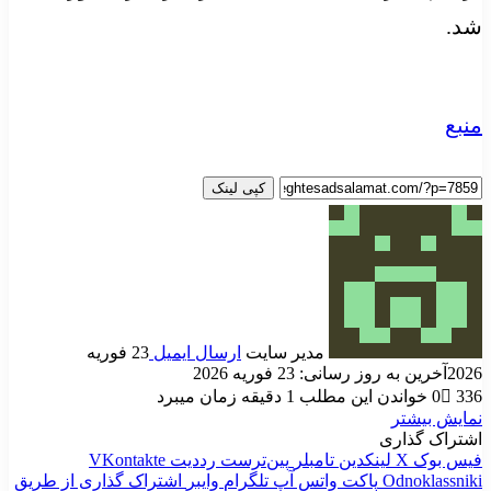
شد.
منبع
کپی لینک
مدیر سایت
ارسال ایمیل
23 فوریه
2026
آخرین به روز رسانی: 23 فوریه 2026
336
0
خواندن این مطلب 1 دقیقه زمان میبرد
نمایش بیشتر
اشتراک گذاری
فیس بوک
X
لینکدین
‫تامبلر
‫پین‌ترست
‫رددیت
‫VKontakte
‫Odnoklassniki
پاکت
واتس آپ
تلگرام
وایبر
اشتراک گذاری از طریق