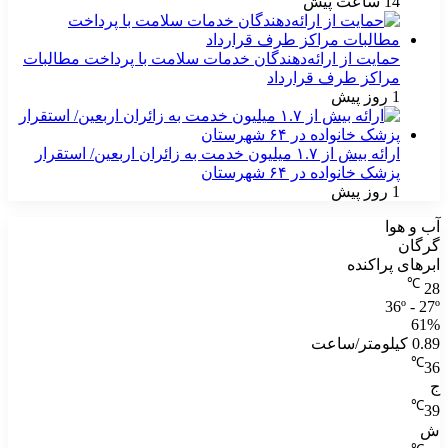
14 ساعت پیش
حمایت از ارائه‌دهندگان خدمات سلامت با پرداخت مطالبات
مراکز طرف قرارداد
1 روز پیش
ارائه بیش از ۱.۷ میلیون خدمت به زائران اربعین/ استقرار
پزشک خانواده در ۶۴ شهرستان
1 روز پیش
آب و هوا
گرگان
ابرهای پراکنده
℃
28
36º - 27º
61%
0.89 کیلومتر/ساعت
℃
36
ج
℃
39
ش