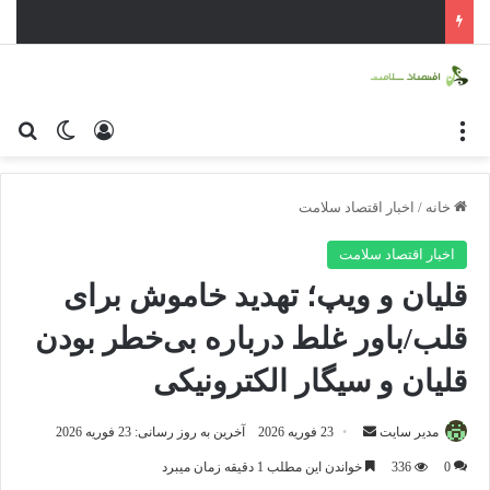
منو
ورود
تغییر پو
جس
خانه
/
اخبار اقتصاد سلامت
اخبار اقتصاد سلامت
قلیان و ویپ؛ تهدید خاموش برای
قلب/باور غلط درباره بی‌خطر بودن
قلیان و سیگار الکترونیکی
مدیر سایت
ا
23 فوریه 2026
آخرین به روز رسانی: 23 فوریه 2026
ر
0
336
خواندن این مطلب 1 دقیقه زمان میبرد
س