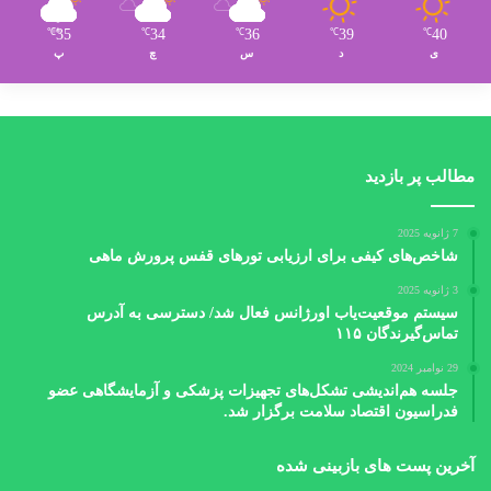
35
34
36
39
40
℃
℃
℃
℃
℃
ی
د
س
چ
پ
مطالب پر بازدید
7 ژانویه 2025
شاخص‌های کیفی برای ارزیابی تورهای قفس پرورش ماهی
3 ژانویه 2025
سیستم موقعیت‌یاب اورژانس فعال شد/ دسترسی به آدرس
تماس‌گیرندگان ۱۱۵
29 نوامبر 2024
جلسه هم‌اندیشی تشکل‌های تجهیزات پزشکی و آزمایشگاهی عضو
فدراسیون اقتصاد سلامت برگزار شد.
آخرین پست های بازبینی شده