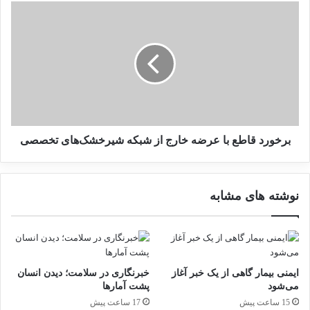
3 ژانویه 2025
ن
ب
و
ر
ف
خ
ر
و
ا
ر
و
د
ر
ق
د
ا
ه‌
ط
جلسه هم‌اندیشی تشکل‌های
ه
ع
برخورد قاطع با عرضه خارج از شبکه شیرخشک‌های تخصصی
ا
ب
تجهیزات پزشکی و آزمایشگاهی
ی
ا
ا
ع
عضو فدراسیون اقتصاد سلامت
نوشته های مشابه
ی
ر
برگزار شد.
م
ض
ن
ه
29 نوامبر 2024
ی
خ
د
ا
ر
ر
ایمنی بیمار گاهی از یک خبر آغاز
خبرنگاری در سلامت؛ دیدن انسان
م
ج
می‌شود
پشت آمارها
ا
ا
15 ساعت پیش
17 ساعت پیش