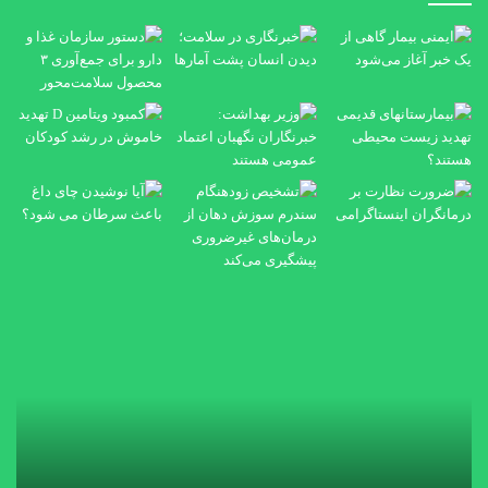
خبرنگاری
دست
در
ساز
سلامت؛
غذا
دیدن
و
انسان
دار
پشت
برا
آمارها
جمع
۳