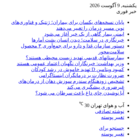
یکشنبه, 9 آگوست 2026
خبر فوری
پایان نسخه‌های یکسان برای بیماران؛ ژنتیک و فناوری‌های
نوین مسیر درمان را تغییر می‌دهند
ایمنی بیمار گاهی از یک خبر آغاز می‌شود
خبرنگاری در سلامت؛ دیدن انسان پشت آمارها
دستور سازمان غذا و دارو برای جمع‌آوری ۳ محصول
سلامت‌محور
بیمارستانهای قدیمی تهدید زیست محیطی هستند؟
وزیر بهداشت: خبرنگاران نگهبان اعتماد عمومی هستند
کمبود ویتامین D تهدید خاموش در رشد کودکان
ضرورت نظارت بر درمانگران اینستاگرامی
تشخیص زودهنگام سندرم سوزش دهان از درمان‌های
غیرضروری پیشگیری می‌کند
آیا نوشیدن چای داغ باعث سرطان می شود؟
℃
آب و هوای تهران
30
نوشته تصادفی
تغییر پوسته
جستجو برای
تغییر پوسته