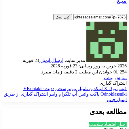
منبع
کپی لینک
مدیر سایت
ارسال ایمیل
23 فوریه
2026
آخرین به روز رسانی: 23 فوریه 2026
254
0
خواندن این مطلب 2 دقیقه زمان میبرد
نمایش بیشتر
اشتراک گذاری
فیس بوک
X
لینکدین
‫تامبلر
‫پین‌ترست
‫رددیت
‫VKontakte
‫Odnoklassniki
پاکت
واتس آپ
تلگرام
وایبر
اشتراک گذاری از طریق
ایمیل
چاپ
مطالعه بعدی
اخبار اقتصاد سلامت