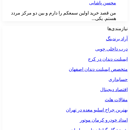
محسن پاشایی
من قصد خرید اولین سمعکم را دارم و بین دو مرکز مردد
هستم. یکی...
نیازمندی‌ها
آراد برندینگ
درب داخلی چوبی
ایمپلنت دندان در کرج
متخصص ایمپلنت دندان اصفهان
حسابداری
اقتصاد دیجیتال
مقالات هلث
بهترین جراح اسلیو معده در تهران
امداد خودرو کرمان موتور