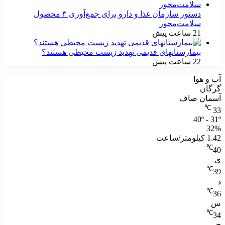
دستور سازمان غذا و دارو برای جمع‌آوری ۳ محصول
سلامت‌محور
21 ساعت پیش
بیمارستانهای قدیمی تهدید زیست محیطی هستند؟
22 ساعت پیش
آب و هوا
گرگان
آسمان صاف
℃
33
40º - 31º
32%
1.42 کیلومتر/ساعت
℃
40
ی
℃
39
د
℃
36
س
℃
34
چ