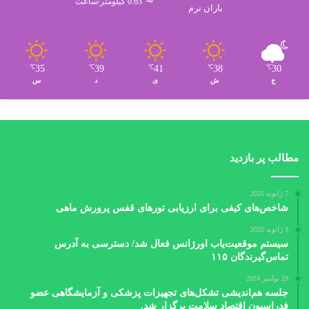
0.63 کیلومتر/ساعت
باران نرم
35
39
41
38
30
℃
℃
℃
℃
℃
ج
ش
ی
د
س
مطالب پر بازدید
7 ژانویه 2025
شاخص‌های کیفی برای ارزیابی تورهای قفس پرورش ماهی
3 ژانویه 2025
سیستم موقعیت‌یاب اورژانس فعال شد/ دسترسی به آدرس
تماس‌گیرندگان ۱۱۵
29 نوامبر 2024
جلسه هم‌اندیشی تشکل‌های تجهیزات پزشکی و آزمایشگاهی عضو
فدراسیون اقتصاد سلامت برگزار شد.