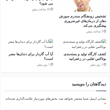
س
می شود؟
م
10 ساعت پیش
ی
تشخیص زودهنگام سندرم سوزش
د
دهان از درمان‌های غیرضروری
ر
پیشگیری می‌کند
ب
5 ساعت پیش
ا
ر
ه
در این ابلاغیه، تشدید نظارت‌های بهداشتی بر
ق
کشف کارگاه تولید و بسته‌بندی
آیا آب گازدار برای دندان‌ها مضر
ط
مراکز اقامتی، رستوران‌های بین‌راهی و مراکز تهیه
بوتاکس تقلبی در زعفرانیه
است؟
ع
1 روز پیش
1 روز پیش
د
و توزیع مواد غذایی، نظارت ویژه بر کیفیت خدمات
ا
درمانی در بیمارستان‌ها و مراکز شبانه‌روزی، تأمین
ر
و
خون و فرآورده‌های خونی، ذخایر دارویی و فعال
دیدگاهتان را بنویسید
د
ر
بودن داروخانه‌های شبانه‌روزی نیز مورد تأکید قرار
ا
نشانی ایمیل شما منتشر نخواهد شد.
بخش‌های موردنیاز علامت‌گذاری شده‌اند
گرفته است.
ی
*
ا