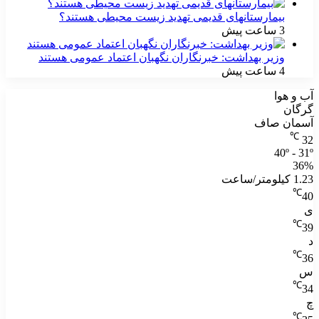
بیمارستانهای قدیمی تهدید زیست محیطی هستند؟
3 ساعت پیش
وزیر بهداشت: خبرنگاران نگهبان اعتماد عمومی هستند
4 ساعت پیش
آب و هوا
گرگان
آسمان صاف
℃
32
40º - 31º
36%
1.23 کیلومتر/ساعت
℃
40
ی
℃
39
د
℃
36
س
℃
34
چ
℃