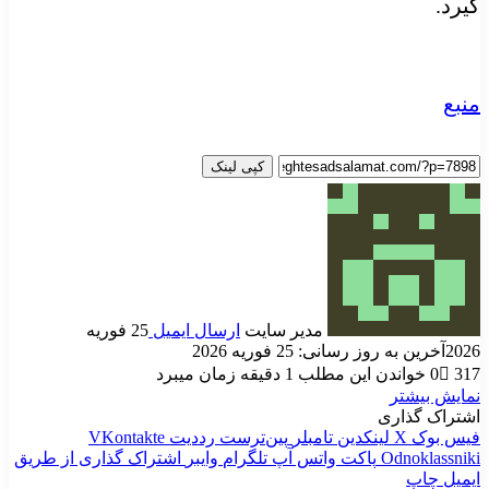
گیرد.
منبع
کپی لینک
مدیر سایت
ارسال ایمیل
25 فوریه
2026
آخرین به روز رسانی: 25 فوریه 2026
317
0
خواندن این مطلب 1 دقیقه زمان میبرد
نمایش بیشتر
اشتراک گذاری
فیس بوک
X
لینکدین
‫تامبلر
‫پین‌ترست
‫رددیت
‫VKontakte
‫Odnoklassniki
پاکت
واتس آپ
تلگرام
وایبر
اشتراک گذاری از طریق
ایمیل
چاپ