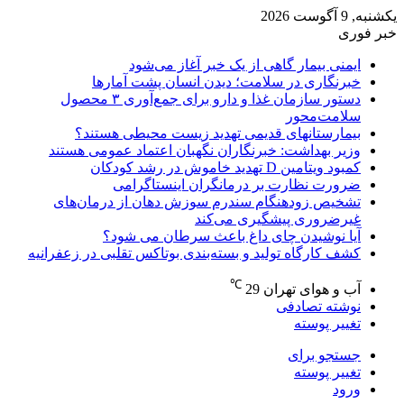
یکشنبه, 9 آگوست 2026
خبر فوری
ایمنی بیمار گاهی از یک خبر آغاز می‌شود
خبرنگاری در سلامت؛ دیدن انسان پشت آمارها
دستور سازمان غذا و دارو برای جمع‌آوری ۳ محصول
سلامت‌محور
بیمارستانهای قدیمی تهدید زیست محیطی هستند؟
وزیر بهداشت: خبرنگاران نگهبان اعتماد عمومی هستند
کمبود ویتامین D تهدید خاموش در رشد کودکان
ضرورت نظارت بر درمانگران اینستاگرامی
تشخیص زودهنگام سندرم سوزش دهان از درمان‌های
غیرضروری پیشگیری می‌کند
آیا نوشیدن چای داغ باعث سرطان می شود؟
کشف کارگاه تولید و بسته‌بندی بوتاکس تقلبی در زعفرانیه
℃
آب و هوای تهران
29
نوشته تصادفی
تغییر پوسته
جستجو برای
تغییر پوسته
ورود